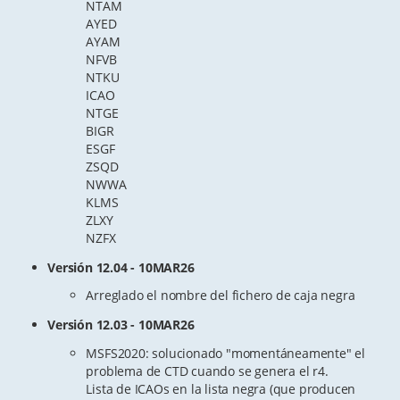
NTAM
AYED
AYAM
NFVB
NTKU
ICAO
NTGE
BIGR
ESGF
ZSQD
NWWA
KLMS
ZLXY
NZFX
Versión 12.04 - 10MAR26
Arreglado el nombre del fichero de caja negra
Versión 12.03 - 10MAR26
MSFS2020: solucionado "momentáneamente" el
problema de CTD cuando se genera el r4.
Lista de ICAOs en la lista negra (que producen