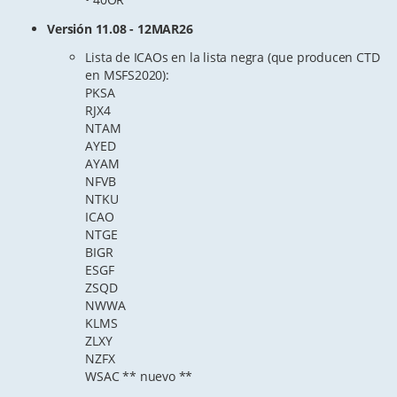
Versión 11.08 - 12MAR26
Lista de ICAOs en la lista negra (que producen CTD
en MSFS2020):
PKSA
RJX4
NTAM
AYED
AYAM
NFVB
NTKU
ICAO
NTGE
BIGR
ESGF
ZSQD
NWWA
KLMS
ZLXY
NZFX
WSAC ** nuevo **