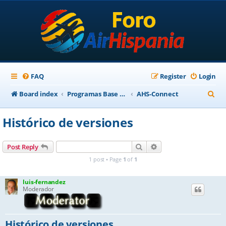
FAQ
Register
Login
S
Board index
Programas Base AirHispania
AHS-Connect
e
Histórico de versiones
a
r
Search
Advanced search
Post Reply
c
1 post • Page
1
of
1
h
luis-fernandez
Moderador
Histórico de versiones