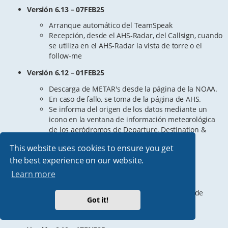
Versión 6.13 – 07FEB25
Arranque automático del TeamSpeak
Recepción, desde el AHS-Radar, del Callsign, cuando
se utiliza en el AHS-Radar la vista de torre o el
follow-me
Versión 6.12 – 01FEB25
Descarga de METAR's desde la página de la NOAA.
En caso de fallo, se toma de la página de AHS.
Se informa del origen de los datos mediante un
icono en la ventana de información meteorológica
de los aeródromos de Departure, Destination &
Alternate.
This website uses cookies to ensure you get
Versión 6.11 – 20ENE25
the best experience on our website.
Resuelta imposibilidad de uso offline tras
Learn more
modificaciones en versión 6.10
Se ha confeccionado un Instalador. A partir de
Got it!
ahora, el AHS-Connect se actualizará sólo
automáticamente.