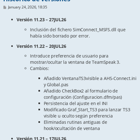
P
January 24, 2026, 18:35
o
s
Versión 11.23 – 27JUL26
t
Inclusión del fichero SimConnect_MSFS.dll que
había sido borrado por error.
Versión 11.22 – 20JUL26
Introduce preferencia de usuario para
mostrar/ocultar la ventana de TeamSpeak 3.
Cambios:
Añadido VentanaTS3visible a AHS-Connect.ini
y Global.pas
Añadido CheckBox2 al formulario de
configuración (Configuracion.dfm/pas)
Persistencia del ajuste en el INI
Modificado Graf_Start_TS3 para lanzar TS3
visible u oculto según preferencia
Eliminadas rutinas antiguas de
hook/ocultación de ventana
Versión 11.21 – 17JUL26