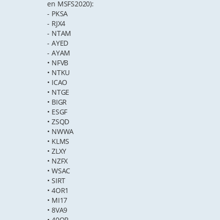
en MSFS2020):
- PKSA
- RJX4
- NTAM
- AYED
- AYAM
• NFVB
• NTKU
• ICAO
• NTGE
• BIGR
• ESGF
• ZSQD
• NWWA
• KLMS
• ZLXY
• NZFX
• WSAC
• SIRT
• 4OR1
• MI17
• 8VA9
• 40OR