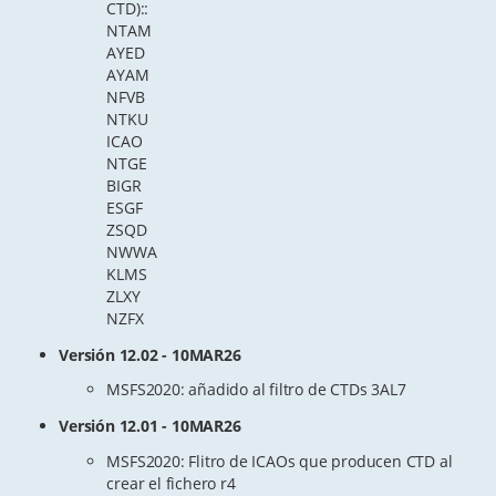
CTD)::
NTAM
AYED
AYAM
NFVB
NTKU
ICAO
NTGE
BIGR
ESGF
ZSQD
NWWA
KLMS
ZLXY
NZFX
Versión 12.02 - 10MAR26
MSFS2020: añadido al filtro de CTDs 3AL7
Versión 12.01 - 10MAR26
MSFS2020: Flitro de ICAOs que producen CTD al
crear el fichero r4