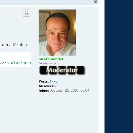
T
o
p
squema técnico:
luis-fernandez
Moderador
vz*status*gear
Posts:
1770
Answers:
2
Joined:
October 25, 2005, 09:04