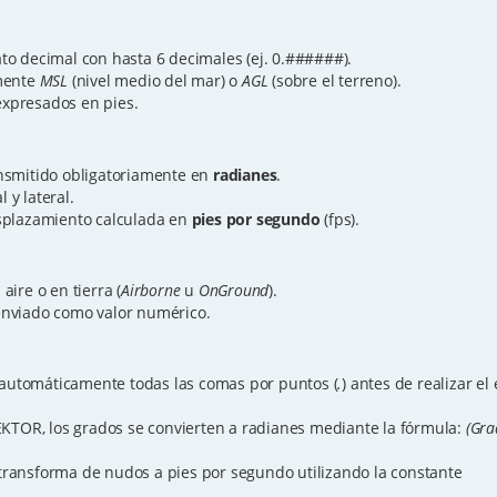
to decimal con hasta 6 decimales (ej. 0.######).
mente
MSL
(nivel medio del mar) o
AGL
(sobre el terreno).
expresados en pies.
smitido obligatoriamente en
radianes
.
 y lateral.
splazamiento calculada en
pies por segundo
(fps).
aire o en tierra (
Airborne
u
OnGround
).
 enviado como valor numérico.
automáticamente todas las comas por puntos (
.
) antes de realizar el
KTOR, los grados se convierten a radianes mediante la fórmula:
(Gra
transforma de nudos a pies por segundo utilizando la constante