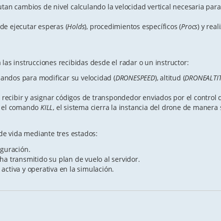
tan cambios de nivel calculando la velocidad vertical necesaria par
e ejecutar esperas (
Holds
), procedimientos específicos (
Procs
) y rea
as instrucciones recibidas desde el radar o un instructor:
ndos para modificar su velocidad (
DRONESPEED
), altitud (
DRONEALTI
ecibir y asignar códigos de transpondedor enviados por el control d
e el comando
KILL
, el sistema cierra la instancia del drone de manera
de vida mediante tres estados:
iguración.
ha transmitido su plan de vuelo al servidor.
ctiva y operativa en la simulación.