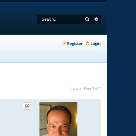
Search
Advanced search
Register
Login
3 posts • Page
1
of
1