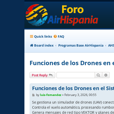
Quick links
FAQ
Board index
Programas Base AirHispania
AHS
Funciones de los Drones en 
Search
Adv
Post Reply
Funciones de los Drones en el Si
P
by
luis-fernandez
»
February 3, 2026, 00:55
o
s
Se gestiona un simulador de drones (UAV) conecta
t
Controla el vuelo automático, procesando rumbos,
Genera mensajes de red tipo VEKTOR y planes de