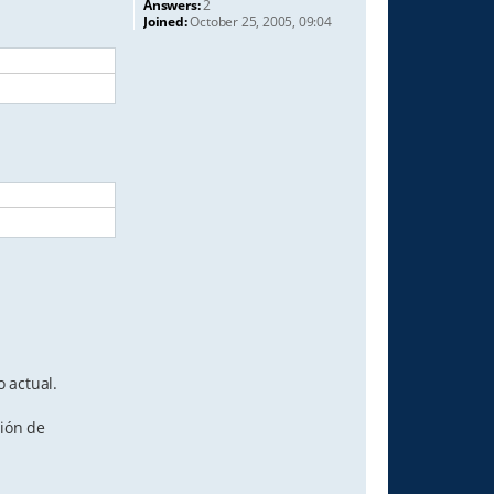
Answers:
2
Joined:
October 25, 2005, 09:04
 actual.
ción de