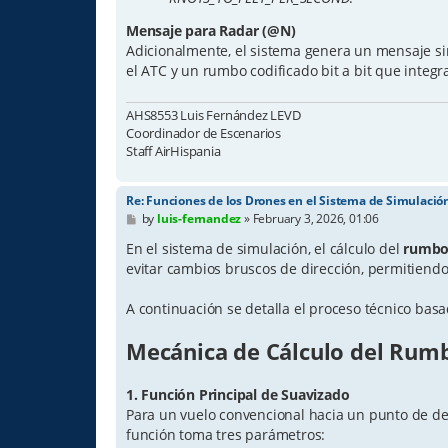
Mensaje para Radar (@N)
Adicionalmente, el sistema genera un mensaje s
el ATC y un rumbo codificado bit a bit que integr
AHS8553 Luis Fernández LEVD
Coordinador de Escenarios
Staff AirHispania
Re: Funciones de los Drones en el Sistema de Simulació
P
by
luis-fernandez
»
February 3, 2026, 01:06
o
s
En el sistema de simulación, el cálculo del
rumbo
t
evitar cambios bruscos de dirección, permitiendo 
A continuación se detalla el proceso técnico basa
Mecánica de Cálculo del Rum
1. Función Principal de Suavizado
Para un vuelo convencional hacia un punto de des
función toma tres parámetros: