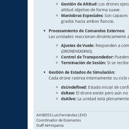
Gestión de Altitud:
Los drones ejecu
altitud objetivo de forma suave.
Maniobras Especiales:
Son capaces d
grados hacia ambos flancos.
Procesamiento de Comandos Externos:
Las unidades reaccionan dinámicamente a l
Ajustes de Vuelo:
Responden a coma
(
DRONEHEADING
).
Control de Transpondedor:
Pueden r
Terminación de Sesión:
Si se recib
Gestión de Estados de Simulación:
Cada drone rastrea internamente su ciclo 
dsUndefined:
Estado inicial de conf
dsRaw:
El drone existe pero aún no 
dsAlive:
La unidad está plenamente a
AHS8553 Luis Fernández LEVD
Coordinador de Escenarios
Staff AirHispania