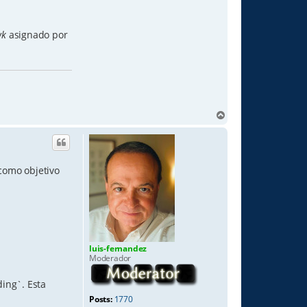
wk
asignado por
T
o
p
como objetivo
luis-fernandez
Moderador
ding`. Esta
Posts:
1770