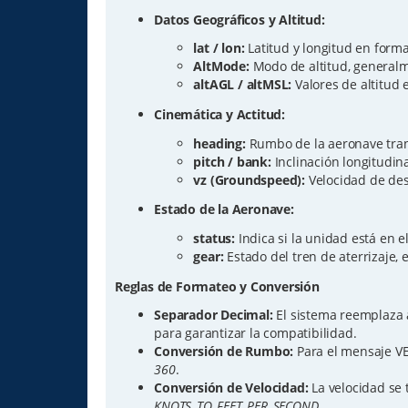
Datos Geográficos y Altitud:
lat / lon:
Latitud y longitud en forma
AltMode:
Modo de altitud, general
altAGL / altMSL:
Valores de altitud 
Cinemática y Actitud:
heading:
Rumbo de la aeronave tran
pitch / bank:
Inclinación longitudinal
vz (Groundspeed):
Velocidad de de
Estado de la Aeronave:
status:
Indica si la unidad está en el 
gear:
Estado del tren de aterrizaje,
Reglas de Formateo y Conversión
Separador Decimal:
El sistema reemplaza 
para garantizar la compatibilidad.
Conversión de Rumbo:
Para el mensaje VE
360
.
Conversión de Velocidad:
La velocidad se 
KNOTS_TO_FEET_PER_SECOND
.