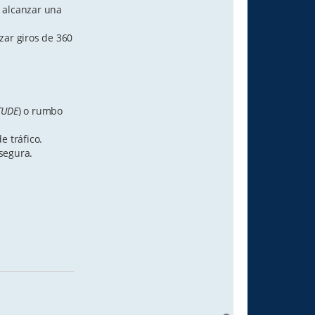
a alcanzar una
lizar giros de 360
TUDE
) o rumbo
e tráfico.
 segura.