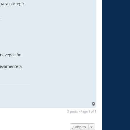
para corregir
o
e navegación
uevamente a
T
o
3 posts • Page
1
of
1
p
Jump to