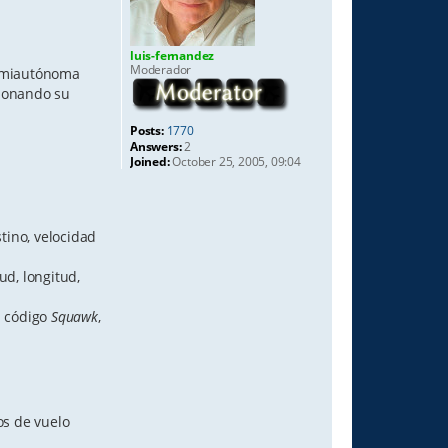
luis-fernandez
Moderador
emiautónoma
tionando su
Posts:
1770
Answers:
2
Joined:
October 25, 2005, 09:04
tino, velocidad
ud, longitud,
l código
Squawk
,
os de vuelo