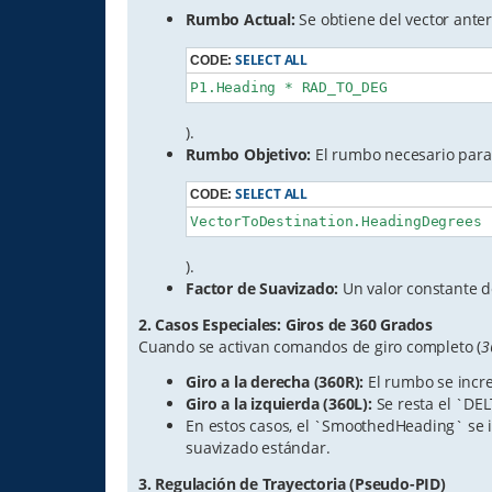
Rumbo Actual:
Se obtiene del vector anter
SELECT ALL
CODE:
P1.Heading * RAD_TO_DEG
).
Rumbo Objetivo:
El rumbo necesario para l
SELECT ALL
CODE:
VectorToDestination.HeadingDegrees
).
Factor de Suavizado:
Un valor constante d
2. Casos Especiales: Giros de 360 Grados
Cuando se activan comandos de giro completo (
3
Giro a la derecha (360R):
El rumbo se incr
Giro a la izquierda (360L):
Se resta el `DE
En estos casos, el `SmoothedHeading` se ig
suavizado estándar.
3. Regulación de Trayectoria (Pseudo-PID)