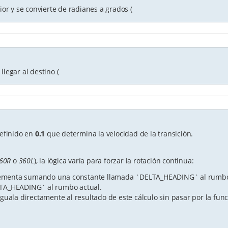
ior y se convierte de radianes a grados (
legar al destino (
efinido en
0.1
que determina la velocidad de la transición.
60R
o
360L
), la lógica varía para forzar la rotación continua:
ementa sumando una constante llamada `DELTA_HEADING` al rumbo
LTA_HEADING` al rumbo actual.
uala directamente al resultado de este cálculo sin pasar por la fun