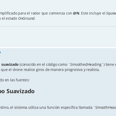
implificado para el radar que comienza con
@N
. Este incluye el
Squa
a el estado
OnGround
.
n
 suavizado
(conocido en el código como `SmoothedHeading`) tiene 
que el drone realice giros de manera progresiva y realista.
do en las fuentes:
bo Suavizado
tino, el sistema utiliza una función específica llamada `SmoothHea