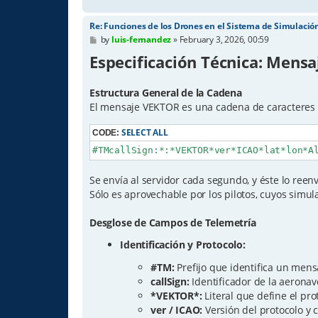
Re: Funciones de los Drones en el Sistema de Simulació
P
by
luis-fernandez
»
February 3, 2026, 00:59
o
Especificación Técnica: Mens
s
t
Estructura General de la Cadena
El mensaje VEKTOR es una cadena de caracteres 
SELECT ALL
CODE:
#TMcallSign:*:*VEKTOR*ver*ICAO*lat*lon*A
Se envía al servidor cada segundo, y éste lo reenví
Sólo es aprovechable por los pilotos, cuyos simul
Desglose de Campos de Telemetría
Identificación y Protocolo:
#TM:
Prefijo que identifica un mens
callSign:
Identificador de la aeronav
*VEKTOR*:
Literal que define el pro
ver / ICAO:
Versión del protocolo y 