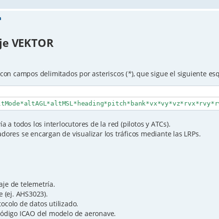
n
aje VEKTOR
con campos delimitados por asteriscos (
*
), que sigue el siguiente e
ltMode*altAGL*altMSL*heading*pitch*bank*vx*vy*vz*rvx*rvy*r
a a todos los interlocutores de la red (pilotos y ATCs).
adores se encargan de visualizar los tráficos mediante las LRPs.
aje de telemetría.
e (ej. AHS3023).
tocolo de datos utilizado.
código ICAO del modelo de aeronave.