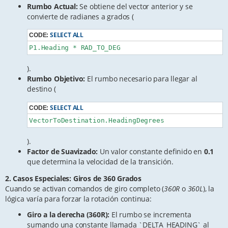
Rumbo Actual:
Se obtiene del vector anterior y se
convierte de radianes a grados (
SELECT ALL
CODE:
P1.Heading * RAD_TO_DEG
).
Rumbo Objetivo:
El rumbo necesario para llegar al
destino (
SELECT ALL
CODE:
VectorToDestination.HeadingDegrees
).
Factor de Suavizado:
Un valor constante definido en
0.1
que determina la velocidad de la transición.
2. Casos Especiales: Giros de 360 Grados
Cuando se activan comandos de giro completo (
360R
o
360L
), la
lógica varía para forzar la rotación continua:
Giro a la derecha (360R):
El rumbo se incrementa
sumando una constante llamada `DELTA_HEADING` al