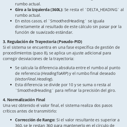
rumbo actual.
Giro a la izquierda (360L):
Se resta el `DELTA_HEADING` al
rumbo actual.
En estos casos, el `SmoothedHeading` se iguala
directamente al resultado de este cálculo sin pasar por la
función de suavizado estándar.
3. Regulación de Trayectoria (Pseudo-PID)
Si el sistema se encuentra en una fase específica de gestión de
procedimientos (paso 8), se aplica un ajuste adicional para
corregir desviaciones de la trayectoria:
Se calcula la diferencia absoluta entre el rumbo al punto
de referencia (
HeadingToARP
) y el rumbo final deseado
(
VectorFinal.Heading
).
Esta diferencia se divide por 10 y se suma o resta al
`SmoothedHeading` para refinar la precisión del giro.
4. Normalización Final
Una vez obtenido el valor final, el sistema realiza dos pasos
críticos antes de transmitirlo:
Corrección de Rango:
Si el valor resultante es superior a
360, se le restan 360 para mantenerlo en el círculo de