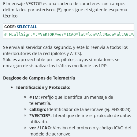
El mensaje VEKTOR es una cadena de caracteres con campos
delimitados por asteriscos (
*
), que sigue el siguiente esquema
técnico:
SELECT ALL
CODE:
#TMcallSign:*:*VEKTOR*ver*ICAO*lat*lon*AltMode*altAGL*a
Se envía al servidor cada segundo, y éste lo reenvía a todos los
interlocutores de la red (pilotos y ATCs).
Sólo es aprovechable por los pilotos, cuyos simuladores se
encargan de visualizar los tráficos mediante las LRPs.
Desglose de Campos de Telemetría
Identificación y Protocolo:
#TM:
Prefijo que identifica un mensaje de
telemetría.
callSign:
Identificador de la aeronave (ej. AHS3023).
*VEKTOR*:
Literal que define el protocolo de datos
utilizado.
ver / ICAO:
Versión del protocolo y código ICAO del
modelo de aeronave.