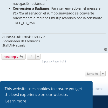
navegación estándar.
Conversión a Radianes:
Para ser enviado en el mensaje
VEKTOR
al servidor, el rumbo suavizado se convierte
nuevamente a radianes multiplicándolo por la constante
`DEG_TO_RAD`.
AHS8553 Luis Fernández LEVD
Coordinador de Escenarios
Staff AirHispania
Post Reply
3 posts • Page
1
of
1
Jump to
This website uses cookies to ensure you get
Board index
All times are
UTC+01:00
the best experience on our website.
Learn more
Powered by
phpBB
® Forum Software © phpBB Limited