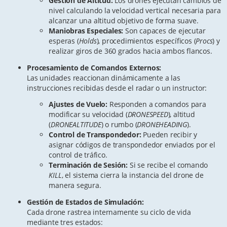
Gestión de Altitud:
Los drones ejecutan cambios de
nivel calculando la velocidad vertical necesaria para
alcanzar una altitud objetivo de forma suave.
Maniobras Especiales:
Son capaces de ejecutar
esperas (
Holds
), procedimientos específicos (
Procs
) y
realizar giros de 360 grados hacia ambos flancos.
Procesamiento de Comandos Externos:
Las unidades reaccionan dinámicamente a las
instrucciones recibidas desde el radar o un instructor:
Ajustes de Vuelo:
Responden a comandos para
modificar su velocidad (
DRONESPEED
), altitud
(
DRONEALTITUDE
) o rumbo (
DRONEHEADING
).
Control de Transpondedor:
Pueden recibir y
asignar códigos de transpondedor enviados por el
control de tráfico.
Terminación de Sesión:
Si se recibe el comando
KILL
, el sistema cierra la instancia del drone de
manera segura.
Gestión de Estados de Simulación:
Cada drone rastrea internamente su ciclo de vida
mediante tres estados: