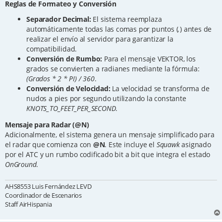
Reglas de Formateo y Conversión
Separador Decimal:
El sistema reemplaza
automáticamente todas las comas por puntos (
.
) antes de
realizar el envío al servidor para garantizar la
compatibilidad.
Conversión de Rumbo:
Para el mensaje VEKTOR, los
grados se convierten a radianes mediante la fórmula:
(Grados * 2 * PI) / 360
.
Conversión de Velocidad:
La velocidad se transforma de
nudos a pies por segundo utilizando la constante
KNOTS_TO_FEET_PER_SECOND
.
Mensaje para Radar (@N)
Adicionalmente, el sistema genera un mensaje simplificado para
el radar que comienza con
@N
. Este incluye el
Squawk
asignado
por el ATC y un rumbo codificado bit a bit que integra el estado
OnGround
.
AHS8553 Luis Fernández LEVD
Coordinador de Escenarios
Staff AirHispania