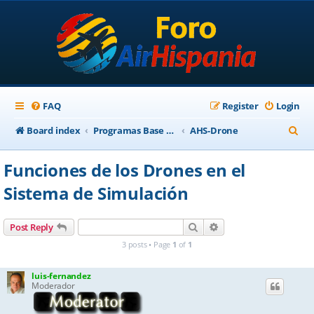
FAQ
Register
Login
S
Board index
Programas Base AirHispania
AHS-Drone
e
Funciones de los Drones en el
a
Sistema de Simulación
r
c
Search
Advanced search
Post Reply
h
3 posts • Page
1
of
1
luis-fernandez
Moderador