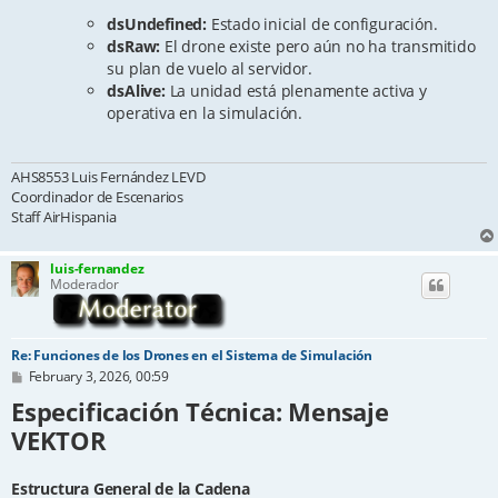
dsUndefined:
Estado inicial de configuración.
dsRaw:
El drone existe pero aún no ha transmitido
su plan de vuelo al servidor.
dsAlive:
La unidad está plenamente activa y
operativa en la simulación.
AHS8553 Luis Fernández LEVD
Coordinador de Escenarios
Staff AirHispania
luis-fernandez
Moderador
Re: Funciones de los Drones en el Sistema de Simulación
P
February 3, 2026, 00:59
o
Especificación Técnica: Mensaje
s
t
VEKTOR
Estructura General de la Cadena