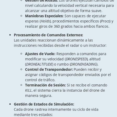
Gestión de Altitud:
Los drones ejecutan cambios de
nivel calculando la velocidad vertical necesaria para
alcanzar una altitud objetivo de forma suave.
Maniobras Especiales:
Son capaces de ejecutar
esperas (
Holds
), procedimientos específicos (
Procs
) y
realizar giros de 360 grados hacia ambos flancos.
Procesamiento de Comandos Externos:
Las unidades reaccionan dinámicamente a las
instrucciones recibidas desde el radar o un instructor:
Ajustes de Vuelo:
Responden a comandos para
modificar su velocidad (
DRONESPEED
), altitud
(
DRONEALTITUDE
) o rumbo (
DRONEHEADING
).
Control de Transpondedor:
Pueden recibir y
asignar códigos de transpondedor enviados por el
control de tráfico.
Terminación de Sesión:
Si se recibe el comando
KILL
, el sistema cierra la instancia del drone de
manera segura.
Gestión de Estados de Simulación:
Cada drone rastrea internamente su ciclo de vida
mediante tres estados: