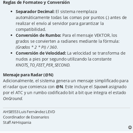
Reglas de Formateo y Conversión
Separador Decimal:
El sistema reemplaza
automáticamente todas las comas por puntos (
.
) antes de
realizar el envío al servidor para garantizar la
compatibilidad.
Conversión de Rumbo:
Para el mensaje VEKTOR, los
grados se convierten a radianes mediante la fórmula:
(Grados * 2 * PI) / 360
.
Conversión de Velocidad:
La velocidad se transforma de
nudos a pies por segundo utilizando la constante
KNOTS_TO_FEET_PER_SECOND
.
Mensaje para Radar (@N)
Adicionalmente, el sistema genera un mensaje simplificado para
el radar que comienza con
@N
. Este incluye el
Squawk
asignado
por el ATC y un rumbo codificado bit a bit que integra el estado
OnGround
.
AHS8553 Luis Fernández LEVD
Coordinador de Escenarios
Staff AirHispania