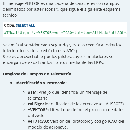
El mensaje VEKTOR es una cadena de caracteres con campos
delimitados por asteriscos (
*
), que sigue el siguiente esquema
técnico:
SELECT ALL
CODE:
#TMcallSign:*:*VEKTOR*ver*ICAO*lat*lon*AltMode*altAGL*a
Se envía al servidor cada segundo, y éste lo reenvía a todos los
interlocutores de la red (pilotos y ATCs).
Sólo es aprovechable por los pilotos, cuyos simuladores se
encargan de visualizar los tráficos mediante las LRPs.
Desglose de Campos de Telemetría
Identificación y Protocolo:
#TM:
Prefijo que identifica un mensaje de
telemetría.
callSign:
Identificador de la aeronave (ej. AHS3023).
*VEKTOR*:
Literal que define el protocolo de datos
utilizado.
ver / ICAO:
Versión del protocolo y código ICAO del
modelo de aeronave.