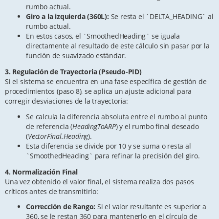
rumbo actual.
Giro a la izquierda (360L):
Se resta el `DELTA_HEADING` al
rumbo actual.
En estos casos, el `SmoothedHeading` se iguala
directamente al resultado de este cálculo sin pasar por la
función de suavizado estándar.
3. Regulación de Trayectoria (Pseudo-PID)
Si el sistema se encuentra en una fase específica de gestión de
procedimientos (paso 8), se aplica un ajuste adicional para
corregir desviaciones de la trayectoria:
Se calcula la diferencia absoluta entre el rumbo al punto
de referencia (
HeadingToARP
) y el rumbo final deseado
(
VectorFinal.Heading
).
Esta diferencia se divide por 10 y se suma o resta al
`SmoothedHeading` para refinar la precisión del giro.
4. Normalización Final
Una vez obtenido el valor final, el sistema realiza dos pasos
críticos antes de transmitirlo:
Corrección de Rango:
Si el valor resultante es superior a
360, se le restan 360 para mantenerlo en el círculo de