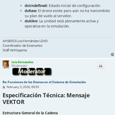
dsUndefined:
Estado inicial de configuración.
dsRaw:
El drone existe pero aún no ha transmitido
su plan de vuelo al servidor.
dsAlive:
La unidad está plenamente activa y
operativa en la simulación.
AHS8553 Luis Fernández LEVD
Coordinador de Escenarios
Staff AirHispania
luis-fernandez
Moderador
Re: Funciones de los Drones en el Sistema de Simulación
P
February 3, 2026, 00:59
o
Especificación Técnica: Mensaje
s
t
VEKTOR
Estructura General de la Cadena