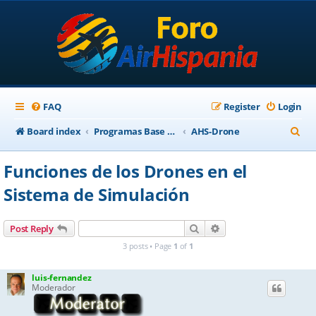
FAQ
Register
Login
S
Board index
Programas Base AirHispania
AHS-Drone
e
Funciones de los Drones en el
a
Sistema de Simulación
r
c
Search
Advanced search
Post Reply
h
3 posts • Page
1
of
1
luis-fernandez
Moderador