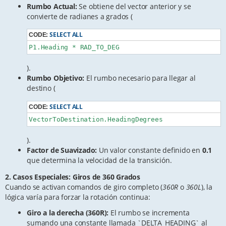
Rumbo Actual:
Se obtiene del vector anterior y se
convierte de radianes a grados (
SELECT ALL
CODE:
P1.Heading * RAD_TO_DEG
).
Rumbo Objetivo:
El rumbo necesario para llegar al
destino (
SELECT ALL
CODE:
VectorToDestination.HeadingDegrees
).
Factor de Suavizado:
Un valor constante definido en
0.1
que determina la velocidad de la transición.
2. Casos Especiales: Giros de 360 Grados
Cuando se activan comandos de giro completo (
360R
o
360L
), la
lógica varía para forzar la rotación continua:
Giro a la derecha (360R):
El rumbo se incrementa
sumando una constante llamada `DELTA_HEADING` al