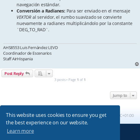
navegación estándar.
Conversión a Radianes:
Para ser enviado en el mensaje
VEKTOR
al servidor, el rumbo suavizado se convierte
nuevamente a radianes multiplicándolo por la constante
`DEG_TO_RAD`.
AHS8553 Luis Fernández LEVD
Coordinador de Escenarios
Staff AirHispania
Post Reply
3 posts • Page
1
of
1
Jump to
This website uses cookies to ensure you get
Board index
All times are
UTC+01:00
the best experience on our website.
Learn more
Powered by
phpBB
® Forum Software © phpBB Limited