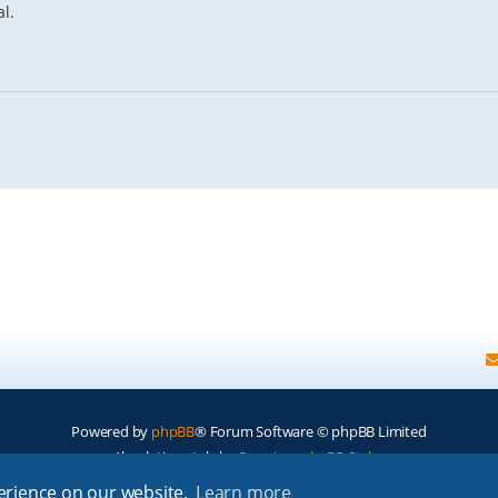
l.
Powered by
phpBB
® Forum Software © phpBB Limited
Absolution style by
Premium phpBB Styles
perience on our website.
Learn more