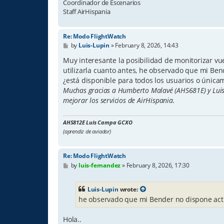
Coordinador de Escenarios
Staff AirHispania
Re: Modo FlightWatch
P
by
Luis-Lupin
»
February 8, 2026, 14:43
o
s
Muy interesante la posibilidad de monitorizar vue
t
utilizarla cuanto antes, he observado que mi Ben
¿está disponible para todos los usuarios o únic
Muchas gracias a Humberto Malavé (AHS681E) y Luis 
mejorar los servicios de AirHispania.
AHS812E Luis Campa GCXO
(aprendiz de aviador)
Re: Modo FlightWatch
P
by
luis-fernandez
»
February 8, 2026, 17:30
o
s
t
Luis-Lupin
wrote:
he observado que mi Bender no dispone act
Hola..