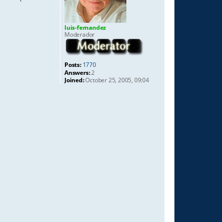
luis-fernandez
Moderador
Posts:
1770
Answers:
2
Joined:
October 25, 2005, 09:04