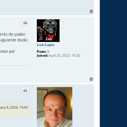
T
o
p
terés de poder
siguiente duda:
Luis-Lupin
tinuo por
Posts:
6
Joined:
April 25, 2023, 14:20
T
o
p
ary 8, 2026, 14:43