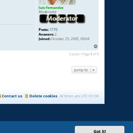
luis-fernandez
Moderador
Posts:
1770
Answers:
2
Joined:
October 25, 2005, 09:04
T
o
3 posts • Page
1
of
1
p
Jump to
Contact us
Delete cookies
All times are
UTC+01:00
Got it!