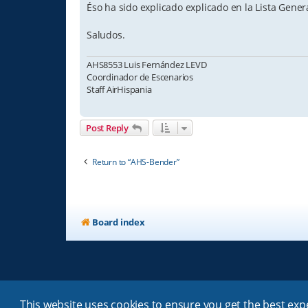
Éso ha sido explicado explicado en la Lista Genera
Saludos.
AHS8553 Luis Fernández LEVD
Coordinador de Escenarios
Staff AirHispania
Post Reply
Return to “AHS-Bender”
Board index
This website uses cookies to ensure you get the best ex