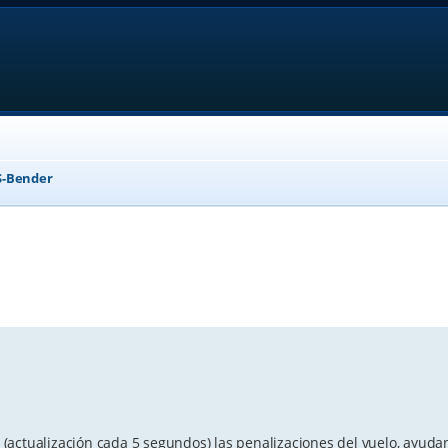
-Bender
anced search
(actualización cada 5 segundos) las penalizaciones del vuelo, ayudan