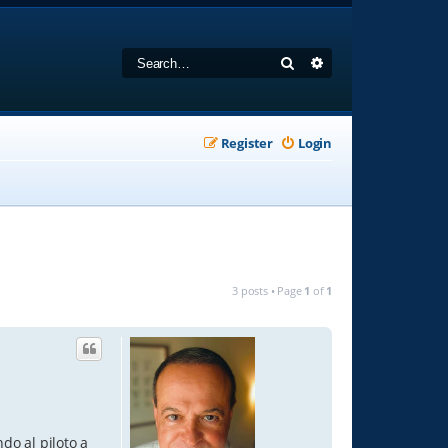
Search
Advanced search
Register
Login
3 posts • Page
1
of
1
do al piloto a