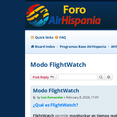
Quick links
FAQ
Board index
Programas Base AirHispania
AHS
Modo FlightWatch
Search
Adv
Post Reply
Modo FlightWatch
P
by
luis-fernandez
»
February 8, 2026, 11:01
o
¿Qué es FlightWatch?
s
t
FlightWatch
permite
monitorizar en tiempo real