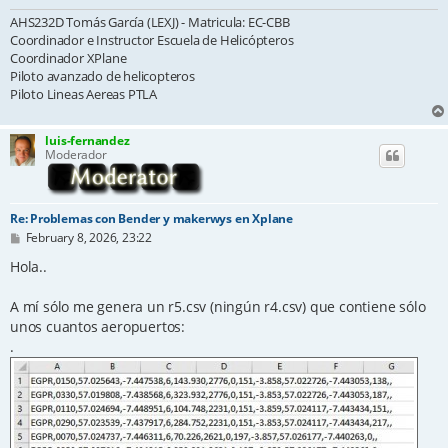
AHS232D Tomás García (LEXJ) - Matricula: EC-CBB
Coordinador e Instructor Escuela de Helicópteros
Coordinador XPlane
Piloto avanzado de helicopteros
Piloto Lineas Aereas PTLA
luis-fernandez
Moderador
Re: Problemas con Bender y makerwys en Xplane
P
February 8, 2026, 23:22
o
s
Hola..
t
A mí sólo me genera un r5.csv (ningún r4.csv) que contiene sólo
unos cuantos aeropuertos:
.