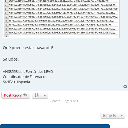
.
Qué puede estar pasando?
Saludos.
AHS8553 Luis Fernández LEVD
Coordinador de Escenarios
Staff AirHispania
Post Reply
2 posts • Page
1
of
1
Jump to