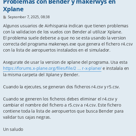
Problemas con Bender y makerwys en
Xplane
P
September 7, 2025, 08:38
o
s
Algunos usuarios de Airhispania indican que tienen problemas
t
con la validacion de los vuelos con Bender al utilizar Xplane.
El problema suele deberse a que no se esta usando la version
correcta del programa makerwys.exe que genera el fichero r4.csv
con la lista de aeropuertos instalados en el simulador.
Asegurate de usar la version de xplane del programa. Usa esta
https://forums.x-plane.org/files/file/2 ... r-x-plane/
e instalala en
la misma carpeta del Xplane y Bender.
Cuando la ejecutes, se generan dos ficheros r4.csv y r5.csv.
Cuando se generen los ficheros debes eliminar el r4.csv y
cambiar el nombre del fichero a r5.csv a r4.csv. Este fichero
contiene toda la lista de aeropuertos que busca Bender para
validar tus cajas negras.
Un saludo