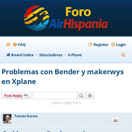
FAQ
Register
Login
S
Board index
Simuladores
X-Plane
e
Problemas con Bender y makerwys
a
en Xplane
r
c
Search
Advanced search
Post Reply
h
2 posts • Page
1
of
1
Tomás García