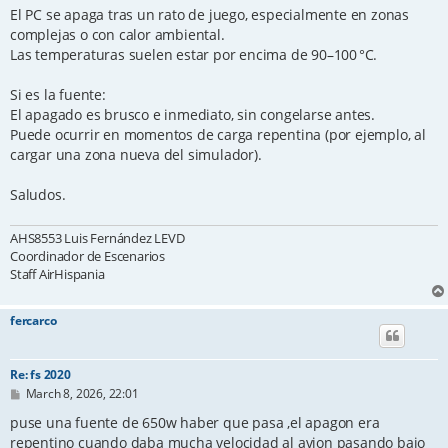
El PC se apaga tras un rato de juego, especialmente en zonas
complejas o con calor ambiental.
Las temperaturas suelen estar por encima de 90–100 °C.
Si es la fuente:
El apagado es brusco e inmediato, sin congelarse antes.
Puede ocurrir en momentos de carga repentina (por ejemplo, al
cargar una zona nueva del simulador).
Saludos.
AHS8553 Luis Fernández LEVD
Coordinador de Escenarios
Staff AirHispania
fercarco
Re: fs 2020
P
March 8, 2026, 22:01
o
s
puse una fuente de 650w haber que pasa ,el apagon era
t
repentino cuando daba mucha velocidad al avion pasando bajo