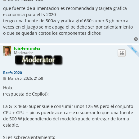
o
s
que fuente de alimentacion es recomendada y tarjeta grafica
t
economica para el fs 2020
tengo una fuente de 500w y grafica gtx1660 super 6 gb pero a
veces en el juego se me apaga el pc debe ser por calentamiento
o que se quedan cortos los componentes dichos
luis-fernandez
Moderador
Re: fs 2020
P
March 5, 2026, 21:58
o
s
Hola...
t
(respuesta de Copilot):
La GTX 1660 Super suele consumir unos 125 W, pero el conjunto
CPU + GPU + picos puede acercarse o superar lo que una fuente
de 500 W (dependiendo del modelo) puede entregar de forma
estable.
Si es sobrecalentamiento: