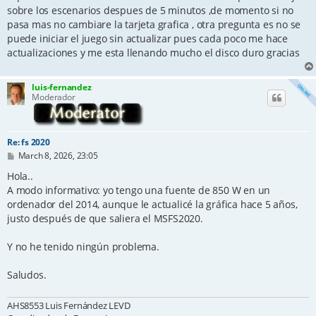
sobre los escenarios despues de 5 minutos ,de momento si no
pasa mas no cambiare la tarjeta grafica , otra pregunta es no se
puede iniciar el juego sin actualizar pues cada poco me hace
actualizaciones y me esta llenando mucho el disco duro gracias
luis-fernandez
Moderador
Re: fs 2020
P
March 8, 2026, 23:05
o
s
Hola..
t
A modo informativo: yo tengo una fuente de 850 W en un
ordenador del 2014, aunque le actualicé la gráfica hace 5 años,
justo después de que saliera el MSFS2020.
Y no he tenido ningún problema.
Saludos.
AHS8553 Luis Fernández LEVD