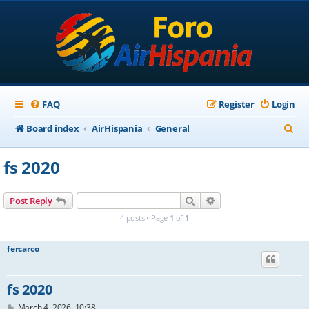
FAQ
Register
Login
S
Board index
AirHispania
General
e
fs 2020
a
r
Search
Advanced search
Post Reply
c
4 posts • Page
1
of
1
h
fercarco
fs 2020
P
March 4, 2026, 10:38