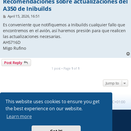
Recomendaciones sobre actualizaciones del
A350 de Inibuilds
P
April 15, 2026, 16:51
o
s
Es conveniente que notifiquemos a Inibuilds cualquier fallo que
t
encontremos en el avión, así haremos presión para que realicen
las actualizaciones necesarias.
AHS716D
Migo Rufino
Post Reply
1 post • Page
1
of
1
Jump to
This website uses cookies to ensure you get
Board index
All times are
UTC+01:00
the best experience on our website.
Learn more
Powered by
phpBB
® Forum Software © phpBB Limited
Absolution style by
Premium phpBB Styles