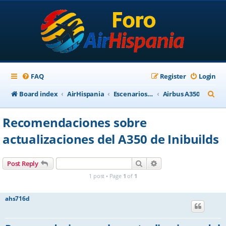
FAQ
Register
Login
S
Board index
AirHispania
Escenarios, Aviones, Paneles
Airbus A350
e
Recomendaciones sobre
a
actualizaciones del A350 de Inibuilds
r
c
Search
Advanced search
Post Reply
h
1 post • Page
1
of
1
ahs716d