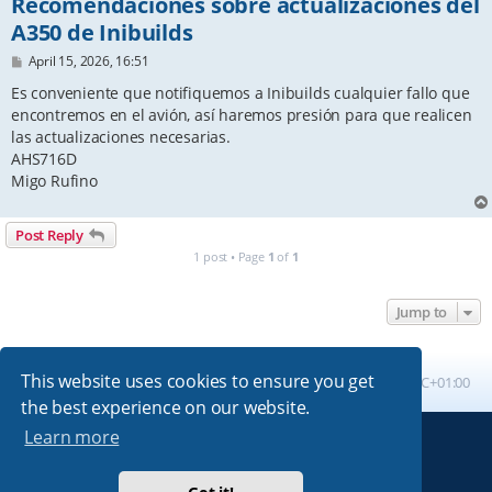
Recomendaciones sobre actualizaciones del
A350 de Inibuilds
P
April 15, 2026, 16:51
o
s
Es conveniente que notifiquemos a Inibuilds cualquier fallo que
t
encontremos en el avión, así haremos presión para que realicen
las actualizaciones necesarias.
AHS716D
Migo Rufino
Post Reply
1 post • Page
1
of
1
Jump to
This website uses cookies to ensure you get
Board index
All times are
UTC+01:00
the best experience on our website.
Learn more
Powered by
phpBB
® Forum Software © phpBB Limited
Absolution style by
Premium phpBB Styles