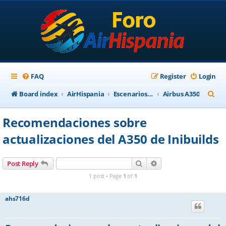
FAQ
Register
Login
S
Board index
AirHispania
Escenarios, Aviones, Paneles
Airbus A350
e
Recomendaciones sobre
a
actualizaciones del A350 de Inibuilds
r
c
Search
Advanced search
Post Reply
h
1 post • Page
1
of
1
ahs716d