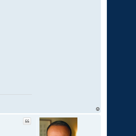
T
o
p