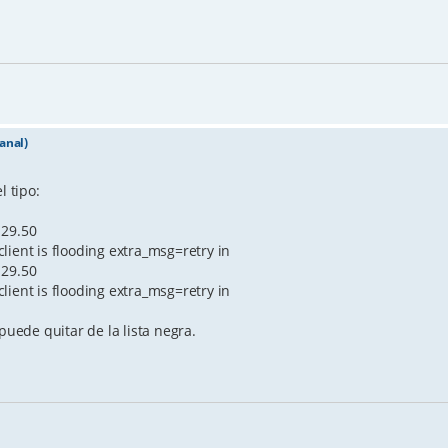
anal)
l tipo:
129.50
lient is flooding extra_msg=retry in
129.50
lient is flooding extra_msg=retry in
puede quitar de la lista negra.