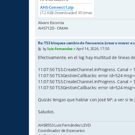
AHS-Connect1.zip
(7.2 KiB) Downloaded 35 times
Alvaro Escorcia
AHS712D - OMAA
Re: TS3 bloquea cambio de frecuencia (crear o mover a c
P
by
luis-fernandez
»
April 14, 2026, 17:50
o
s
Efectivamente, en el log hay multitud de líneas de
t
11:07:50 TS3.CreateChannel.InProgress. Canal = 
11:07:50 TS3GestionCallbacks: error id=524 msg=c
11:07:50 TS3.CreateChannel.InProgress. Canal = 
11:07:50 TS3GestionCallbacks: error id=524 msg=c
Quizás tengas que hablar con José Mª, a ver si te 
Saludos.
AHS8553 Luis Fernández LEVD
Coordinador de Escenarios