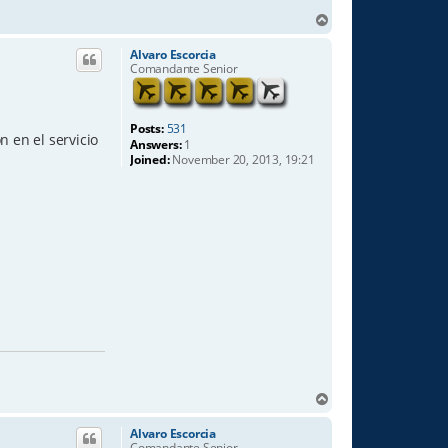
T
o
p
Alvaro Escorcia
Comandante Senior
Posts:
531
 en el servicio
Answers:
1
Joined:
November 20, 2013, 19:21
T
o
p
Alvaro Escorcia
Comandante Senior