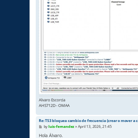
Alvaro Escorcia
AHS712D - OMAA
Re: TS3 bloquea cambio de frecuencia (crear o mover a c
P
by
luis-fernandez
»
April 13, 2026, 21:45
o
s
Hola Álvaro.