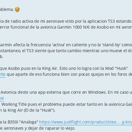
roblema.
cia de radio activa de mi aeronave visto por la aplicacion TS3 estando
error funcional de la avionica Garmin 1000 NXi de Asobo en mi aeron
rmin afecta la frecuencia 'activa' en caliente y no la 'stand-by' com
nstantaneo, el TS3 siente que tanto cambio mientras uno mueve el dia
b.
 que Asobo puso en la King Air. Esto uno lo logra con la Mod "Husk"
ette
que aparte de eso funciona bien con pocas quejas en los foros 
a Avionica deste una app externa que corre en Windows. En mi caso u
xi
a Working Title pues el problema puede estar tanto en la avionica G
 la King Air (El de la "Husk").
a la B350i "Analoga"
https://www.justflight.com/product/stea ... g-kin
 aeronaves y dejar de raparar lo viejo.