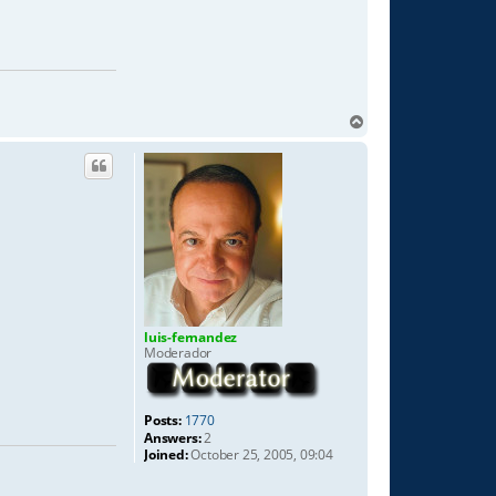
T
o
p
luis-fernandez
Moderador
Posts:
1770
Answers:
2
Joined:
October 25, 2005, 09:04