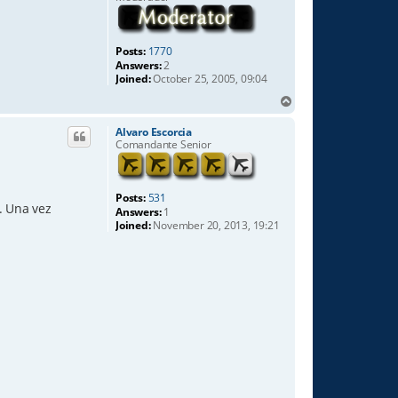
Posts:
1770
Answers:
2
Joined:
October 25, 2005, 09:04
T
o
p
Alvaro Escorcia
Comandante Senior
Posts:
531
. Una vez
Answers:
1
Joined:
November 20, 2013, 19:21