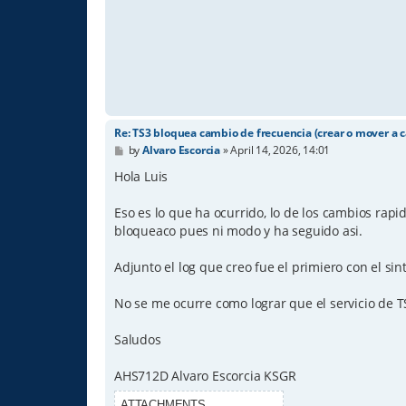
Re: TS3 bloquea cambio de frecuencia (crear o mover a c
P
by
Alvaro Escorcia
»
April 14, 2026, 14:01
o
s
Hola Luis
t
Eso es lo que ha ocurrido, lo de los cambios rapi
bloqueaco pues ni modo y ha seguido asi.
Adjunto el log que creo fue el primiero con el si
No se me ocurre como lograr que el servicio de
Saludos
AHS712D Alvaro Escorcia KSGR
ATTACHMENTS