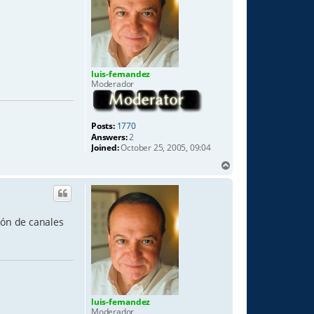
luis-fernandez
Moderador
Posts:
1770
Answers:
2
Joined:
October 25, 2005, 09:04
T
o
p
ión de canales
luis-fernandez
Moderador