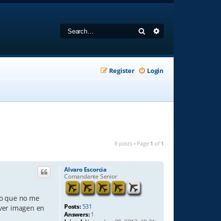
Search
Advanced search
Register
Login
8 posts • Page
1
of
1
Alvaro Escorcia
Comandante Senior
lo que no me
Posts:
531
(ver imagen en
Answers:
1