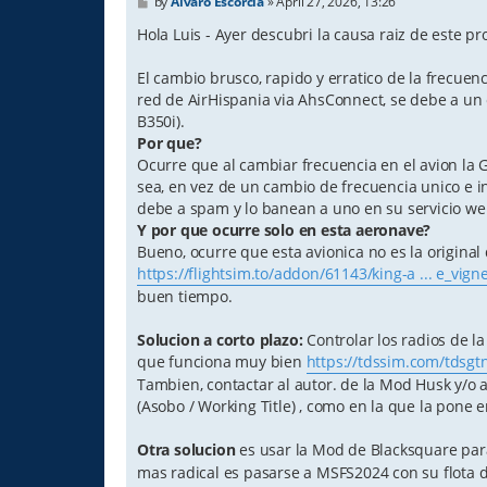
P
by
Alvaro Escorcia
»
April 27, 2026, 13:26
o
s
Hola Luis - Ayer descubri la causa raiz de este p
t
El cambio brusco, rapido y erratico de la frecuen
red de AirHispania via AhsConnect, se debe a un 
B350i).
Por que?
Ocurre que al cambiar frecuencia en el avion la Ga
sea, en vez de un cambio de frecuencia unico e i
debe a spam y lo banean a uno en su servicio we
Y por que ocurre solo en esta aeronave?
Bueno, ocurre que esta avionica no es la original
https://flightsim.to/addon/61143/king-a ... e_vign
buen tiempo.
Solucion a corto plazo:
Controlar los radios de l
que funciona muy bien
https://tdssim.com/tdsgtn
Tambien, contactar al autor. de la Mod Husk y/o 
(Asobo / Working Title) , como en la que la pone en
Otra solucion
es usar la Mod de Blacksquare par
mas radical es pasarse a MSFS2024 con su flota de