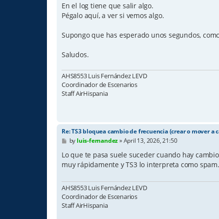
t
En el log tiene que salir algo.
Pégalo aquí, a ver si vemos algo.
Supongo que has esperado unos segundos, como 
Saludos.
AHS8553 Luis Fernández LEVD
Coordinador de Escenarios
Staff AirHispania
Re: TS3 bloquea cambio de frecuencia (crear o mover a c
P
by
luis-fernandez
»
April 13, 2026, 21:50
o
s
Lo que te pasa suele suceder cuando hay cambios
t
muy rápidamente y TS3 lo interpreta como spam
AHS8553 Luis Fernández LEVD
Coordinador de Escenarios
Staff AirHispania