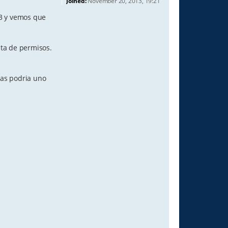
Joined:
November 20, 2013, 19:21
S3 y vemos que
lta de permisos.
mas podria uno