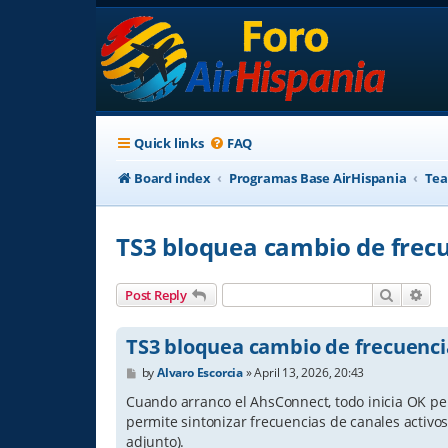
Quick links
FAQ
Board index
Programas Base AirHispania
Tea
TS3 bloquea cambio de frecu
Search
Adv
Post Reply
TS3 bloquea cambio de frecuencia
P
by
Alvaro Escorcia
»
April 13, 2026, 20:43
o
s
Cuando arranco el AhsConnect, todo inicia OK per
t
permite sintonizar frecuencias de canales activo
adjunto).