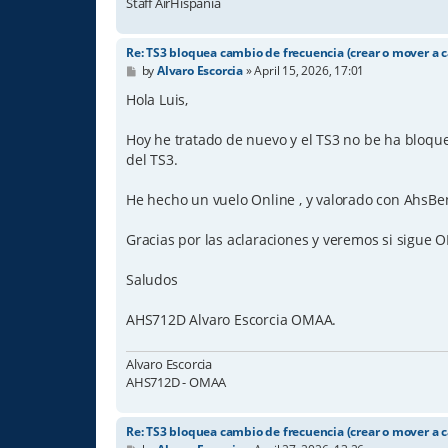
Staff AirHispania
Re: TS3 bloquea cambio de frecuencia (crear o mover a c
P
by
Alvaro Escorcia
»
April 15, 2026, 17:01
o
s
Hola Luis,
t
Hoy he tratado de nuevo y el TS3 no be ha bloqu
del TS3.
He hecho un vuelo Online , y valorado con AhsBe
Gracias por las aclaraciones y veremos si sigue O
Saludos
AHS712D Alvaro Escorcia OMAA.
Alvaro Escorcia
AHS712D - OMAA
Re: TS3 bloquea cambio de frecuencia (crear o mover a c