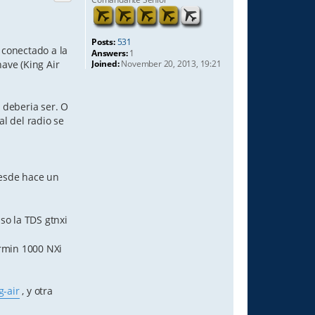
Posts:
531
 conectado a la
Answers:
1
ave (King Air
Joined:
November 20, 2013, 19:21
o deberia ser. O
l del radio se
desde hace un
so la TDS gtnxi
armin 1000 NXi
g-air
, y otra