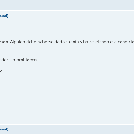
anal)
eado. Alguien debe haberse dado cuenta y ha reseteado esa condicion
nder sin problemas.
K.
anal)