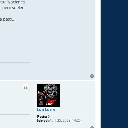
ctualizaciones
e, pero suelen
a paso...
T
o
p
Luis-Lupin
Posts:
6
Joined:
April 25, 2023, 14:20
T