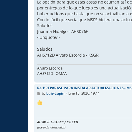
La opción para que estas cosas no ocurran así de 
por entregas de lo que luego es una actualizació
haber addons que hasta que no se actualizan a e
Con lo fácil que sería que MSFS hiciera una actua
Saludos
Juanma Hidalgo - AHS076E
<Unquote/>
Saludos
AHS712D Alvaro Escorcia - KSGR
Alvaro Escorcia
AHS712D - OMAA
Re: PREPARASE PARA INSTALAR ACTUALIZACIONES - MS
P
by
Luis-Lupin
»
June 15, 2026, 19:11
o
s
t
AHS812E Luis Campa GCXO
(aprendiz de aviador)