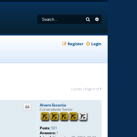
Search
Advanced search
Register
Login
2 posts • Page
1
of
1
Alvaro Escorcia
Comandante Senior
Posts:
531
Answers:
1