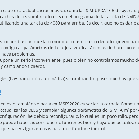
cabo una actualización masiva, como las SIM UPDATE 5 de ayer, ha
 caches de los sombreadores y en el programa de la tarjeta de NVIDI
tilizando una tarjeta de 4080 para arriba. Es decir, que no es darle a
izaciones buscan que la comunicación entre el ordenador (memoria, c
ue configurar parámetros de la tarjeta gráfica. Además de hacer unas
o haya problemas.
upone un serio inconveniente, pues o bien no controlamos mucho de
 y cambiando ficheros.
les (hay traducción automática) se explican los pasos que hay que 
M
r, esto también se hacía en MSFS2020 es vaciar la carpeta Communi
actualizar las DLSS y cambiar algunos parámetros del SIM. A mí por
nfiguración, he debido reconfigurarlo, lo cual es un poco rollo, per
e puede haber addons que no funciones bien y haya que actualizarl
 que hacer algunas cosas para que funcione todo ok.