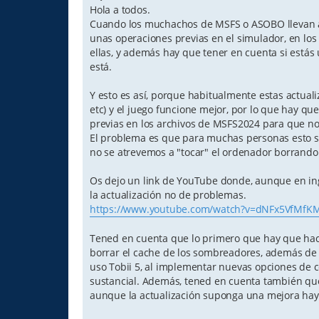
Hola a todos.
Cuando los muchachos de MSFS o ASOBO llevan a 
unas operaciones previas en el simulador, en los
ellas, y además hay que tener en cuenta si estás u
está.
Y esto es así, porque habitualmente estas actual
etc) y el juego funcione mejor, por lo que hay q
previas en los archivos de MSFS2024 para que n
El problema es que para muchas personas esto s
no se atrevemos a "tocar" el ordenador borrando
Os dejo un link de YouTube donde, aunque en ing
la actualización no de problemas.
https://www.youtube.com/watch?v=dNFx5VfMfK
Tened en cuenta que lo primero que hay que hace
borrar el cache de los sombreadores, además de 
uso Tobii 5, al implementar nuevas opciones de co
sustancial. Además, tened en cuenta también qu
aunque la actualización suponga una mejora hay