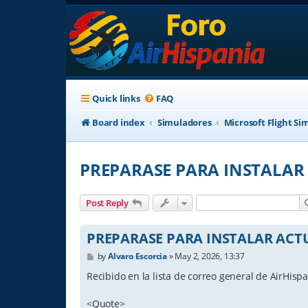
Quick links
FAQ
Board index
Simuladores
Microsoft Flight Si
PREPARASE PARA INSTALAR 
Post Reply
PREPARASE PARA INSTALAR ACTU
P
by
Alvaro Escorcia
»
May 2, 2026, 13:37
o
s
Recibido en la lista de correo general de AirHis
t
<Quote>