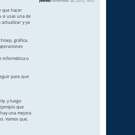
Joined:
November 20, 2013, 19:21
y que hacer
A si usas una de
 actualizar y ya
hisep, gráfica,
 operaciones
 informática o
seguir para que
ty, y luego
 ejemplo que
o hay una mejora
os. Vamos que,