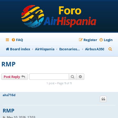
FAQ
Register
Login
S
Board index
AirHispania
Escenarios, Aviones, Paneles
Airbus A350
e
RMP
a
r
Search
Advanced search
Post Reply
c
1 post • Page
1
of
1
h
ahs716d
RMP
P
May 10, 2026, 17:03