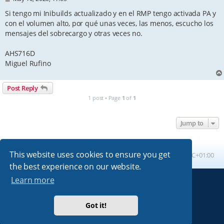
o
s
Si tengo mi Inibuilds actualizado y en el RMP tengo activada PA y
t
con el volumen alto, por qué unas veces, las menos, escucho los
mensajes del sobrecargo y otras veces no.
AHS716D
Miguel Rufino
Post Reply
1 post • Page
1
of
1
Jump to
This website uses cookies to ensure you get
Board index
All times are
UTC+01:00
the best experience on our website.
Learn more
Powered by
phpBB
® Forum Software © phpBB Limited
Absolution style by
Premium phpBB Styles
Got it!
Privacy
|
Terms