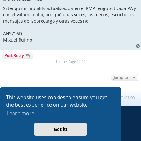
o
s
Si tengo mi Inibuilds actualizado y en el RMP tengo activada PA y
t
con el volumen alto, por qué unas veces, las menos, escucho los
mensajes del sobrecargo y otras veces no.
AHS716D
Miguel Rufino
Post Reply
1 post • Page
1
of
1
Jump to
This website uses cookies to ensure you get
Board index
All times are
UTC+01:00
the best experience on our website.
Learn more
Powered by
phpBB
® Forum Software © phpBB Limited
Absolution style by
Premium phpBB Styles
Got it!
Privacy
|
Terms