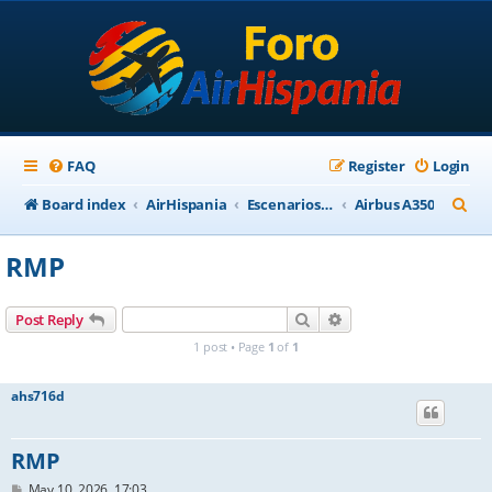
FAQ
Register
Login
S
Board index
AirHispania
Escenarios, Aviones, Paneles
Airbus A350
e
RMP
a
r
Search
Advanced search
Post Reply
c
1 post • Page
1
of
1
h
ahs716d
RMP
P
May 10, 2026, 17:03