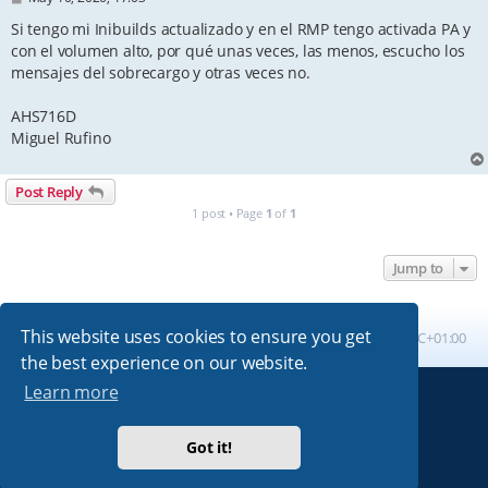
o
s
Si tengo mi Inibuilds actualizado y en el RMP tengo activada PA y
t
con el volumen alto, por qué unas veces, las menos, escucho los
mensajes del sobrecargo y otras veces no.
AHS716D
Miguel Rufino
Post Reply
1 post • Page
1
of
1
Jump to
This website uses cookies to ensure you get
Board index
All times are
UTC+01:00
the best experience on our website.
Learn more
Powered by
phpBB
® Forum Software © phpBB Limited
Absolution style by
Premium phpBB Styles
Got it!
Privacy
|
Terms