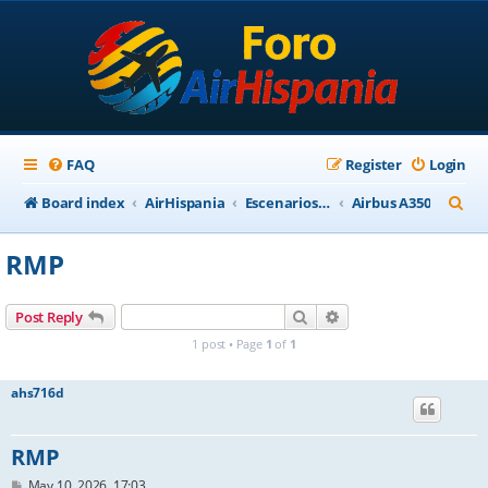
FAQ
Register
Login
S
Board index
AirHispania
Escenarios, Aviones, Paneles
Airbus A350
e
RMP
a
r
Search
Advanced search
Post Reply
c
1 post • Page
1
of
1
h
ahs716d
RMP
P
May 10, 2026, 17:03