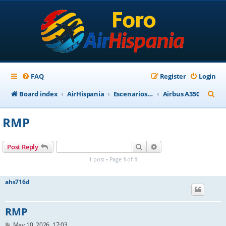
FAQ
Register
Login
S
Board index
AirHispania
Escenarios, Aviones, Paneles
Airbus A350
e
RMP
a
r
Search
Advanced search
Post Reply
c
1 post • Page
1
of
1
h
ahs716d
RMP
P
May 10, 2026, 17:03