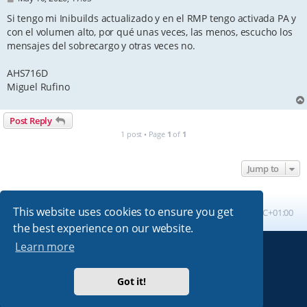
o
s
Si tengo mi Inibuilds actualizado y en el RMP tengo activada PA y
t
con el volumen alto, por qué unas veces, las menos, escucho los
mensajes del sobrecargo y otras veces no.
AHS716D
Miguel Rufino
Post Reply
1 post • Page
1
of
1
Jump to
This website uses cookies to ensure you get
Board index
All times are
UTC+01:00
the best experience on our website.
Learn more
Powered by
phpBB
® Forum Software © phpBB Limited
Absolution style by
Premium phpBB Styles
Got it!
Privacy
|
Terms