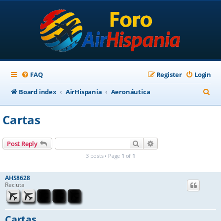
FAQ
Register
Login
S
Board index
AirHispania
Aeronáutica
e
Cartas
a
r
Search
Advanced search
Post Reply
c
3 posts • Page
1
of
1
h
AHS8628
Recluta
Cartas