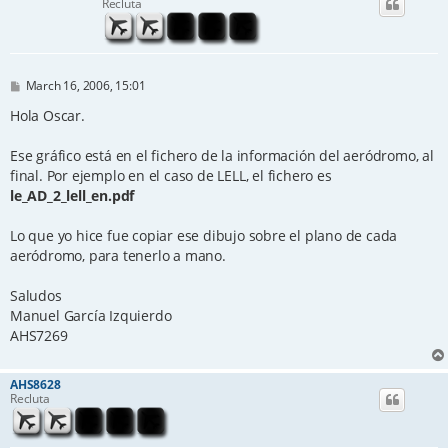
Recluta
P
March 16, 2006, 15:01
o
s
Hola Oscar.
t
Ese gráfico está en el fichero de la información del aeródromo, al
final. Por ejemplo en el caso de LELL, el fichero es
le_AD_2_lell_en.pdf
Lo que yo hice fue copiar ese dibujo sobre el plano de cada
aeródromo, para tenerlo a mano.
Saludos
Manuel García Izquierdo
AHS7269
AHS8628
Recluta