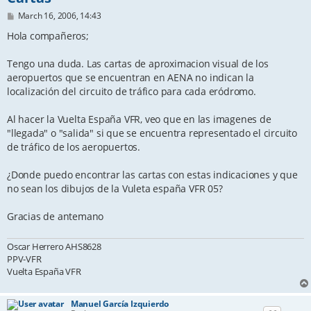
P
March 16, 2006, 14:43
o
s
Hola compañeros;
t
Tengo una duda. Las cartas de aproximacion visual de los
aeropuertos que se encuentran en AENA no indican la
localización del circuito de tráfico para cada eródromo.
Al hacer la Vuelta España VFR, veo que en las imagenes de
"llegada" o "salida" si que se encuentra representado el circuito
de tráfico de los aeropuertos.
¿Donde puedo encontrar las cartas con estas indicaciones y que
no sean los dibujos de la Vuleta españa VFR 05?
Gracias de antemano
Oscar Herrero AHS8628
PPV-VFR
Vuelta España VFR
Manuel García Izquierdo