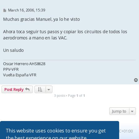
P
March 16, 2006, 15:39
o
s
Muchas gracias Manuel, ya lo he visto
t
Ahora toca seguir tus pasos y copiar los circuitos de todos los
aerodromos a mano en las VAC.
Un saludo
Oscar Herrero AHS8628
PPV-VFR
Vuelta España VFR
Post Reply
3 posts • Page
1
of
1
Jump to
This website uses cookies to ensure you get
Board index
All times are
UTC+01:00
the best experience on our website.