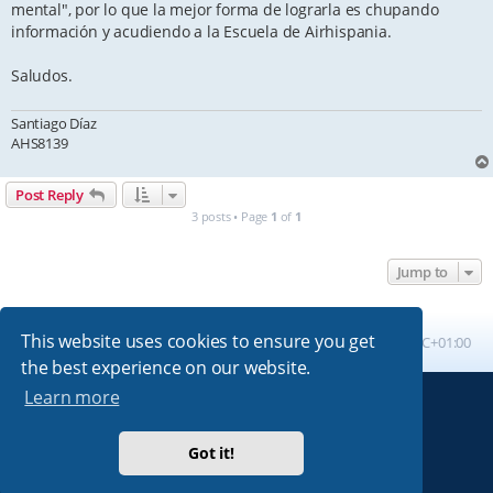
mental", por lo que la mejor forma de lograrla es chupando
información y acudiendo a la Escuela de Airhispania.
Saludos.
Santiago Díaz
AHS8139
Post Reply
3 posts • Page
1
of
1
Jump to
This website uses cookies to ensure you get
Board index
All times are
UTC+01:00
the best experience on our website.
Learn more
Powered by
phpBB
® Forum Software © phpBB Limited
Absolution style by
Premium phpBB Styles
Got it!
Privacy
|
Terms