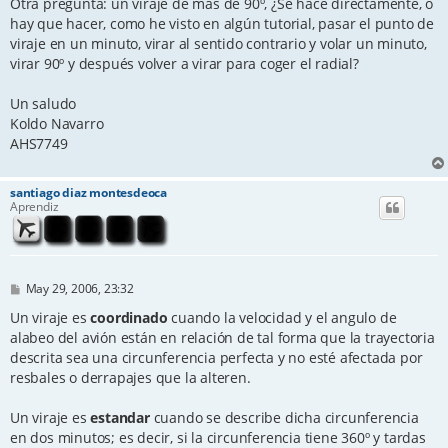
Otra pregunta: un viraje de más de 90º, ¿Se hace directamente, o
hay que hacer, como he visto en algún tutorial, pasar el punto de
viraje en un minuto, virar al sentido contrario y volar un minuto,
virar 90º y después volver a virar para coger el radial?
Un saludo
Koldo Navarro
AHS7749
santiago diaz montesdeoca
Aprendiz
P
May 29, 2006, 23:32
o
s
Un viraje es
coordinado
cuando la velocidad y el angulo de
t
alabeo del avión están en relación de tal forma que la trayectoria
descrita sea una circunferencia perfecta y no esté afectada por
resbales o derrapajes que la alteren.
Un viraje es
estandar
cuando se describe dicha circunferencia
en dos minutos; es decir, si la circunferencia tiene 360º y tardas