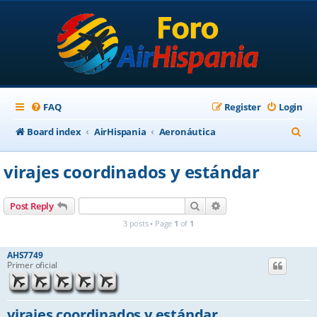
FAQ
Register
Login
S
Board index
AirHispania
Aeronáutica
e
virajes coordinados y estándar
a
r
Search
Advanced search
Post Reply
c
3 posts • Page
1
of
1
h
AHS7749
Primer oficial
virajes coordinados y estándar