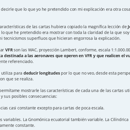
 decirle que lo que yo he pretendido con mi explicación era otra cos
aracterísticas de las cartas hubiera copiado la magnífica lección de
J
, lo que he pretendido era mostrar con toda la claridad de la que so
i tecnicismos superfluos que hicieran engorrosa la explicación.
gar
VFR
son las WAC, proyección Lambert, conforme, escala 1:1.000.00
ta destinada a las aeronaves que operen en VFR y que realicen el vu
ente referenciado.
 utiliza para
deducir longitudes
por lo que no veo, desde esta perspe
on que se realiza.
 permítame mostrarle las características de cada una de las cartas uti
a y sus posibles consecuencias:
ncias casi constante excepto para cartas de poca escala.
s variables. La Gnomónica ecuatorial también variable. La Cilíndrica
camente constante.