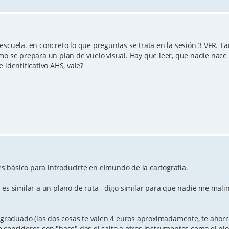
escuela. en concreto lo que preguntas se trata en la sesión 3 VFR. T
mo se prepara un plan de vuelo visual. Hay que leer, que nadie nace
 identificativo AHS, vale?
 es básico para introducirte en elmundo de la cartografía.
es similar a un plano de ruta, -digo similar para que nadie me malin
 graduado (las dos cosas te valen 4 euros aproximadamente, te ahorra
consideres con "base" das el salto a otros instrumentos como el plot