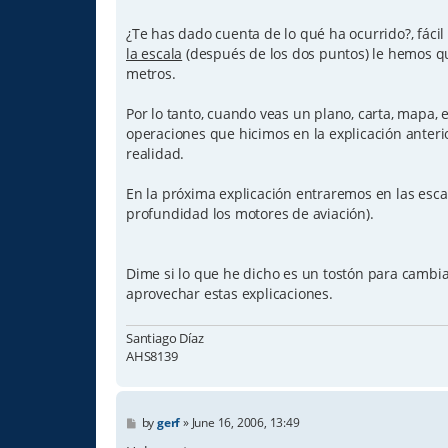
¿Te has dado cuenta de lo qué ha ocurrido?, fáci
la escala
(después de los dos puntos) le hemos qu
metros.
Por lo tanto, cuando veas un plano, carta, mapa, e
operaciones que hicimos en la explicación anter
realidad.
En la próxima explicación entraremos en las esca
profundidad los motores de aviación).
Dime si lo que he dicho es un tostón para camb
aprovechar estas explicaciones.
Santiago Díaz
AHS8139
P
by
gerf
»
June 16, 2006, 13:49
o