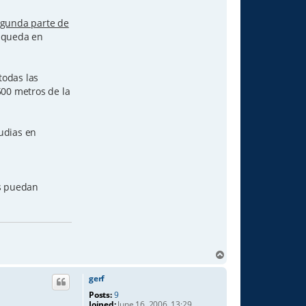
gunda parte de
e queda en
todas las
500 metros de la
tudias en
os puedan
T
o
p
gerf
Posts:
9
Joined:
June 16, 2006, 13:29