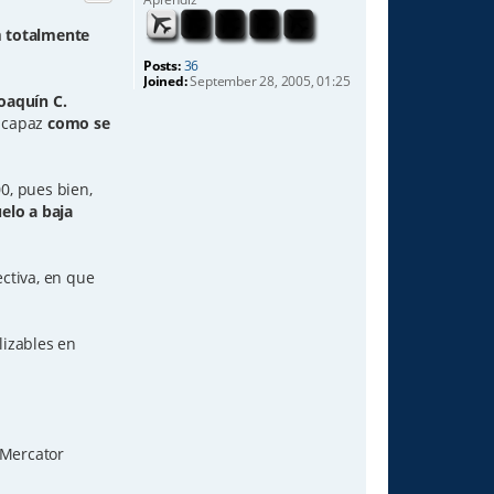
a
totalmente
Posts:
36
Joined:
September 28, 2005, 01:25
oaquín C.
y capaz
como se
0, pues bien,
elo a baja
ctiva, en que
lizables en
 Mercator