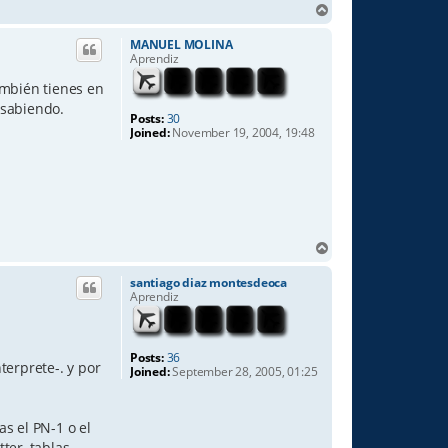
T
o
p
MANUEL MOLINA
Aprendiz
ambién tienes en
 sabiendo.
Posts:
30
Joined:
November 19, 2004, 19:48
T
o
p
santiago diaz montesdeoca
Aprendiz
Posts:
36
terprete-. y por
Joined:
September 28, 2005, 01:25
s el PN-1 o el
ter, tablas