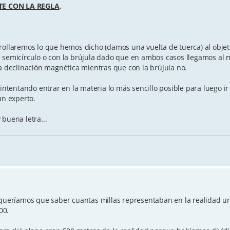
TE CON LA REGLA
.
rollaremos lo que hemos dicho (damos una vuelta de tuerca) al objet
l semicírculo o con la brújula dado que en ambos casos llegamos al 
la declinación magnética mientras que con la brújula no.
tentando entrar en la materia lo más sencillo posible para luego i
un experto.
buena letra...
 queríamos que saber cuantas millas representaban en la realidad u
00.