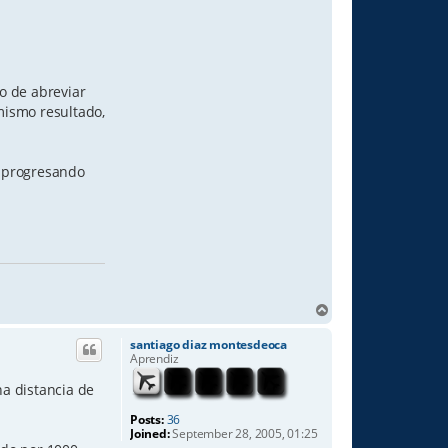
o de abreviar
mismo resultado,
r progresando
T
o
p
santiago diaz montesdeoca
Aprendiz
na distancia de
Posts:
36
Joined:
September 28, 2005, 01:25