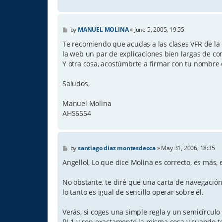
P
by
MANUEL MOLINA
»
June 5, 2005, 19:55
o
s
Te recomiendo que acudas a las clases VFR de la 
t
la web un par de explicaciones bien largas de co
Y otra cosa, acostúmbrte a firmar con tu nombre e
Saludos,
Manuel Molina
AHS6554
P
by
santiago diaz montesdeoca
»
May 31, 2006, 18:35
o
s
Angellol, Lo que dice Molina es correcto, es más,
t
No obstante, te diré que una carta de navegación 
lo tanto es igual de sencillo operar sobre él.
Verás, si coges una simple regla y un semicírculo
PJ-1 y son exactamente la misma cosa y cuando te 