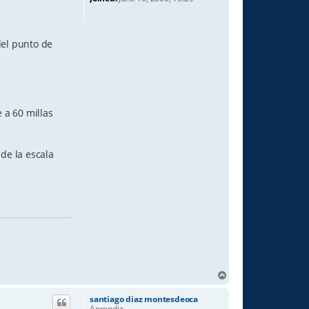
del punto de
 a 60 millas
de la escala
T
o
p
santiago diaz montesdeoca
Aprendiz