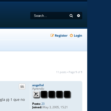
Search
Advanced search
Register
Login
11 posts • Page
1
of
1
angellol
Aprendiz
egla pj-1 que no
Posts:
23
Joined:
May 3, 2005, 15:21