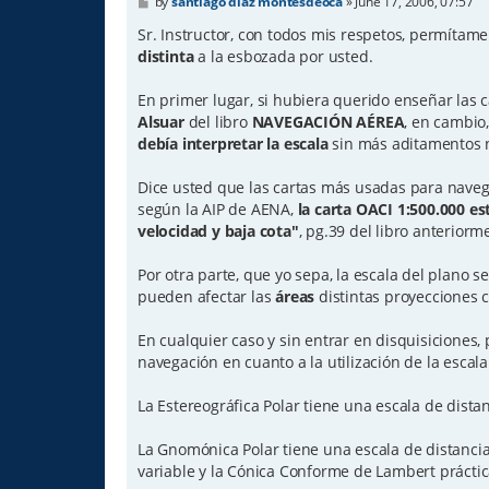
P
by
santiago diaz montesdeoca
»
June 17, 2006, 07:57
o
s
Sr. Instructor, con todos mis respetos, permítame
t
distinta
a la esbozada por usted.
En primer lugar, si hubiera querido enseñar las c
Alsuar
del libro
NAVEGACIÓN AÉREA
, en cambio
debía interpretar la escala
sin más aditamentos n
Dice usted que las cartas más usadas para nave
según la AIP de AENA,
la carta OACI 1:500.000 es
velocidad y baja cota"
, pg.39 del libro anteriorm
Por otra parte, que yo sepa, la escala del plano se
pueden afectar las
áreas
distintas proyecciones c
En cualquier caso y sin entrar en disquisiciones,
navegación en cuanto a la utilización de la escal
La Estereográfica Polar tiene una escala de dista
La Gnomónica Polar tiene una escala de distancia
variable y la Cónica Conforme de Lambert prácti