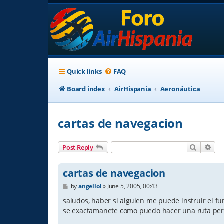
Quick links
FAQ
Board index
AirHispania
Aeronáutica
cartas de navegacion
Search
Adv
Post Reply
cartas de navegacion
P
by
angellol
»
June 5, 2005, 00:43
o
s
saludos, haber si alguien me puede instruir el fu
t
se exactamanete como puedo hacer una ruta pers