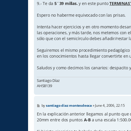
9.- Te da
5´39 millas.
y en este punto
TERMINAS
Espero no haberme equivocado con las prisas.
Intenta hacer ejercicios y en otro momento desar
las operaciones, y más tarde, nos metemos con e
sólo que con el semicírculo debes añadir/restar 
Seguiremos el mismo procedimiento pedagógico in
en los conocimientos hasta llegar convertirte en 
Saludos y como decimos los canarios: despacito y 
Santiago Díaz
AHS8139
P
by
santiago diaz montesdeoca
»
June 4, 2006, 22:15
o
s
En la explicación anterior llegamos al punto que
t
20mm entre dos puntos
A-B
a una escala 1:500.0