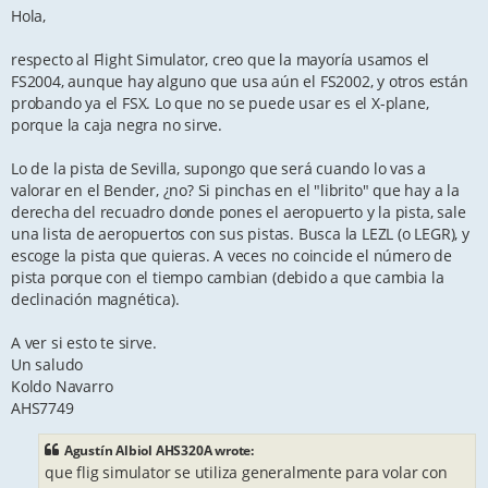
s
Hola,
t
respecto al Flight Simulator, creo que la mayoría usamos el
FS2004, aunque hay alguno que usa aún el FS2002, y otros están
probando ya el FSX. Lo que no se puede usar es el X-plane,
porque la caja negra no sirve.
Lo de la pista de Sevilla, supongo que será cuando lo vas a
valorar en el Bender, ¿no? Si pinchas en el "librito" que hay a la
derecha del recuadro donde pones el aeropuerto y la pista, sale
una lista de aeropuertos con sus pistas. Busca la LEZL (o LEGR), y
escoge la pista que quieras. A veces no coincide el número de
pista porque con el tiempo cambian (debido a que cambia la
declinación magnética).
A ver si esto te sirve.
Un saludo
Koldo Navarro
AHS7749
Agustín Albiol AHS320A wrote:
que flig simulator se utiliza generalmente para volar con