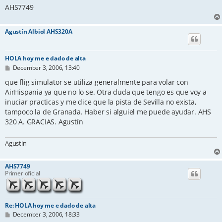
AHS7749
Agustín Albiol AHS320A
HOLA hoy me e dado de alta
P
December 3, 2006, 13:40
o
s
que flig simulator se utiliza generalmente para volar con
t
AirHispania ya que no lo se. Otra duda que tengo es que voy a
inuciar practicas y me dice que la pista de Sevilla no exista,
tampoco la de Granada. Haber si alguiel me puede ayudar. AHS
320 A. GRACIAS. Agustín
Agustin
AHS7749
Primer oficial
Re: HOLA hoy me e dado de alta
P
December 3, 2006, 18:33
o