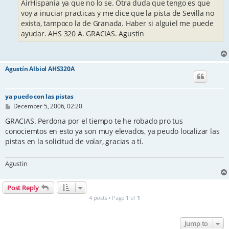
AirHispania ya que no lo se. Otra duda que tengo es que
voy a inuciar practicas y me dice que la pista de Sevilla no
exista, tampoco la de Granada. Haber si alguiel me puede
ayudar. AHS 320 A. GRACIAS. Agustín
Agustín Albiol AHS320A
ya puedo con las pistas
P
December 5, 2006, 02:20
o
s
GRACIAS. Perdona por el tiempo te he robado pro tus
t
conociemtos en esto ya son muy elevados, ya peudo localizar las
pistas en la solicitud de volar, gracias a tí.
Agustin
Post Reply
4 posts • Page
1
of
1
Jump to