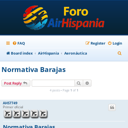
FAQ
Register
Login
S
Board index
AirHispania
Aeronáutica
e
Normativa Barajas
a
r
Search
Advanced search
Post Reply
c
4 posts • Page
1
of
1
h
AHS7749
Primer oficial
Normativa Barajas