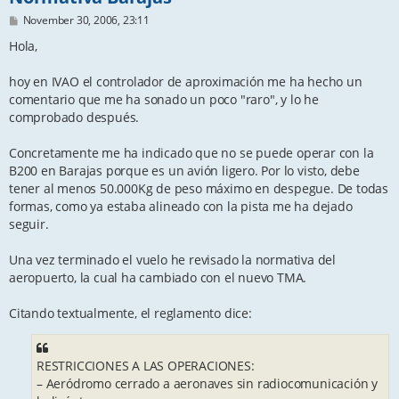
P
November 30, 2006, 23:11
o
s
Hola,
t
hoy en IVAO el controlador de aproximación me ha hecho un
comentario que me ha sonado un poco "raro", y lo he
comprobado después.
Concretamente me ha indicado que no se puede operar con la
B200 en Barajas porque es un avión ligero. Por lo visto, debe
tener al menos 50.000Kg de peso máximo en despegue. De todas
formas, como ya estaba alineado con la pista me ha dejado
seguir.
Una vez terminado el vuelo he revisado la normativa del
aeropuerto, la cual ha cambiado con el nuevo TMA.
Citando textualmente, el reglamento dice:
RESTRICCIONES A LAS OPERACIONES:
– Aeródromo cerrado a aeronaves sin radiocomunicación y