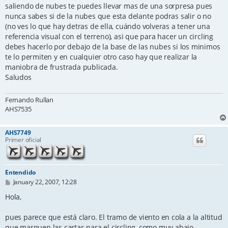
saliendo de nubes te puedes llevar mas de una sorpresa pues
nunca sabes si de la nubes que esta delante podras salir o no
(no ves lo que hay detras de ella, cuándo volveras a tener una
referencia visual con el terreno), asi que para hacer un circling
debes hacerlo por debajo de la base de las nubes si los minimos
te lo permiten y en cualquier otro caso hay que realizar la
maniobra de frustrada publicada.
Saludos
Fernando Rullan
AHS7535
AHS7749
Primer oficial
Entendido
P
January 22, 2007, 12:28
o
s
Hola,
t
pues parece que está claro. El tramo de viento en cola a la altitud
que marquen las cartas para el circling, como muy abajo.