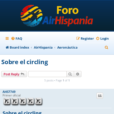
FAQ
Register
Login
S
Board index
AirHispania
Aeronáutica
e
Sobre el circling
a
r
Search
Advanced search
Post Reply
c
5 posts • Page
1
of
1
h
AHS7749
Primer oficial
Sobre el circling