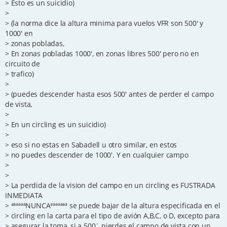
> Esto es un suicidio)
>
> (la norma dice la altura minima para vuelos VFR son 500' y
1000' en
> zonas pobladas,
> En zonas pobladas 1000', en zonas libres 500' pero no en
circuito de
> trafico)
>
> (puedes descender hasta esos 500' antes de perder el campo
de vista,
>
> En un circling es un suicidio)
>
> eso si no estas en Sabadell u otro similar, en estos
> no puedes descender de 1000'. Y en cualquier campo
>
>
> La perdida de la vision del campo en un circling es FUSTRADA
INMEDIATA
> ªªªªªªNUNCAªªªªªªª se puede bajar de la altura especificada en el
> circling en la carta para el tipo de avión A,B,C, o D, excepto para
> asegurar la toma, si a 500´ pierdes el campo de vista con un