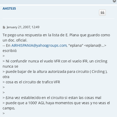
AHS7535
P
January 21, 2007, 12:49
o
s
Te pego una respuesta en la lista de E. Plana que guardo como
t
un doc. oficial.
-- En
AIRHISPANIA@yahoogroups.com
, "eplana" <eplana@...>
escribió:
>
> Ni confundir nunca el vuelo VFR con el vuelo IFR, un circling
nunca se
> puede bajar de la altura autorizada para circuito ( Circling ),
otra
> cosa es el circuito de trafico VFR
>
>
> (Una vez establecido en el circuito si estan las cosas mal
> puede que a 1000' AGL haya momentos que veas y no veas el
campo,
>