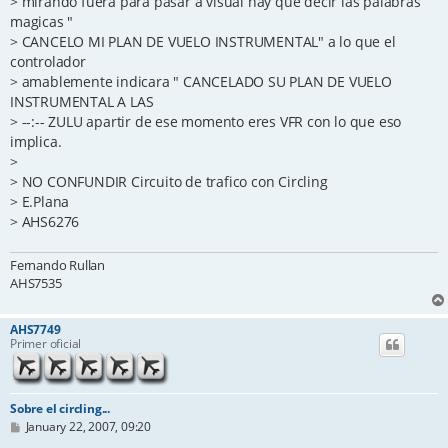
> mirando fuera para pasar a visual hay que decir las palabras
magicas "
> CANCELO MI PLAN DE VUELO INSTRUMENTAL" a lo que el
controlador
> amablemente indicara " CANCELADO SU PLAN DE VUELO
INSTRUMENTAL A LAS
> --:-- ZULU apartir de ese momento eres VFR con lo que eso
implica.
>
> NO CONFUNDIR Circuito de trafico con Circling
> E.Plana
> AHS6276
Fernando Rullan
AHS7535
AHS7749
Primer oficial
Sobre el circling...
P
January 22, 2007, 09:20
o