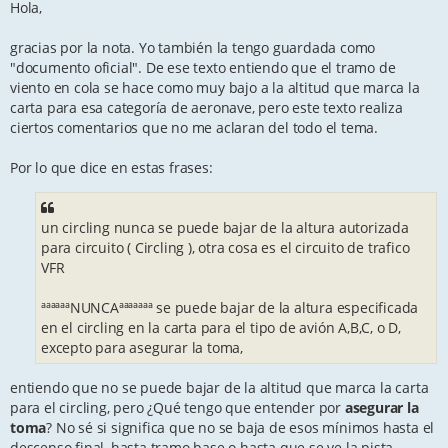
s
Hola,
t
gracias por la nota. Yo también la tengo guardada como
"documento oficial". De ese texto entiendo que el tramo de
viento en cola se hace como muy bajo a la altitud que marca la
carta para esa categoría de aeronave, pero este texto realiza
ciertos comentarios que no me aclaran del todo el tema.
Por lo que dice en estas frases:
un circling nunca se puede bajar de la altura autorizada
para circuito ( Circling ), otra cosa es el circuito de trafico
VFR
ªªªªªªNUNCAªªªªªªª se puede bajar de la altura especificada
en el circling en la carta para el tipo de avión A,B,C, o D,
excepto para asegurar la toma,
entiendo que no se puede bajar de la altitud que marca la carta
para el circling, pero ¿Qué tengo que entender por
asegurar la
toma
? No sé si significa que no se baja de esos mínimos hasta el
descenso final, hasta tramo base o hasta que se ve la pista.