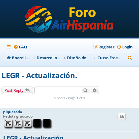
FAQ
Register
Login
S
Board index
Desarrollo Escenarios
Diseño de Escenarios
Curso Escenarios 2012
e
LEGR - Actualización.
a
r
Search
Advanced search
Post Reply
c
5 posts • Page
1
of
1
h
plquesada
Recluta graduado
LEGR - Actualización.