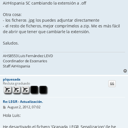
AirHispania SC cambiando la extensión a .off
Otra cosa:
- los ficheros .jpg los puedes adjuntar directamente
- el resto de ficheros, mejor comprímelos a zip. Me es más fácil
de abrir que tener que cambiarle la extensión.
Saludos.
AHS8553 Luis Fernández LEVD
Coordinador de Escenarios
Staff AirHispania
plquesada
Recluta graduado
Re: LEGR - Actualización.
P
August 2, 2012, 07:02
o
s
Hola Luis:
t
He desactivado el fichero 'Granada_LEGR_Senalizacion' (le he