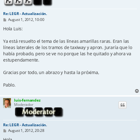
Re: LEGR - Actualización.
P
August 1, 2012, 10:00
o
s
Hola Luis:
t
Ya está resuelto el tema de las líneas amarillas raras. Eran las
líneas laterales de los tramos de taxiway y apron. Juraría que lo
había probado, pero se ve no porque las he quitado y ahora va
estupendamente.
Gracias por todo, un abrazo y hasta la próxima,
Pablo.
luis-fernandez
Moderador
Re: LEGR - Actualización.
P
August 1, 2012, 20:28
o
s
Hola...