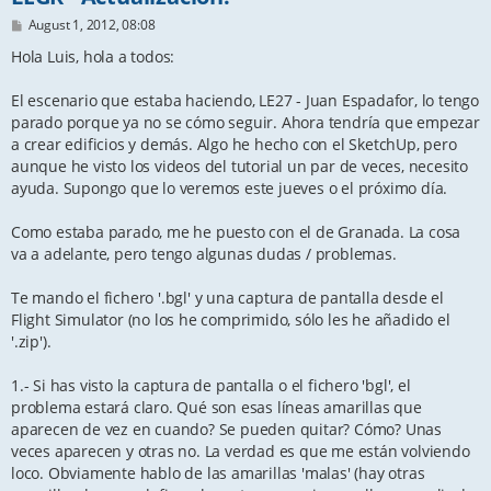
P
August 1, 2012, 08:08
o
s
Hola Luis, hola a todos:
t
El escenario que estaba haciendo, LE27 - Juan Espadafor, lo tengo
parado porque ya no se cómo seguir. Ahora tendría que empezar
a crear edificios y demás. Algo he hecho con el SketchUp, pero
aunque he visto los videos del tutorial un par de veces, necesito
ayuda. Supongo que lo veremos este jueves o el próximo día.
Como estaba parado, me he puesto con el de Granada. La cosa
va a adelante, pero tengo algunas dudas / problemas.
Te mando el fichero '.bgl' y una captura de pantalla desde el
Flight Simulator (no los he comprimido, sólo les he añadido el
'.zip').
1.- Si has visto la captura de pantalla o el fichero 'bgl', el
problema estará claro. Qué son esas líneas amarillas que
aparecen de vez en cuando? Se pueden quitar? Cómo? Unas
veces aparecen y otras no. La verdad es que me están volviendo
loco. Obviamente hablo de las amarillas 'malas' (hay otras