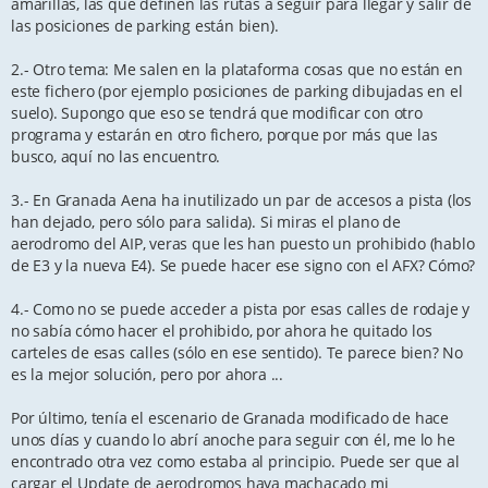
amarillas, las que definen las rutas a seguir para llegar y salir de
las posiciones de parking están bien).
2.- Otro tema: Me salen en la plataforma cosas que no están en
este fichero (por ejemplo posiciones de parking dibujadas en el
suelo). Supongo que eso se tendrá que modificar con otro
programa y estarán en otro fichero, porque por más que las
busco, aquí no las encuentro.
3.- En Granada Aena ha inutilizado un par de accesos a pista (los
han dejado, pero sólo para salida). Si miras el plano de
aerodromo del AIP, veras que les han puesto un prohibido (hablo
de E3 y la nueva E4). Se puede hacer ese signo con el AFX? Cómo?
4.- Como no se puede acceder a pista por esas calles de rodaje y
no sabía cómo hacer el prohibido, por ahora he quitado los
carteles de esas calles (sólo en ese sentido). Te parece bien? No
es la mejor solución, pero por ahora ...
Por último, tenía el escenario de Granada modificado de hace
unos días y cuando lo abrí anoche para seguir con él, me lo he
encontrado otra vez como estaba al principio. Puede ser que al
cargar el Update de aerodromos haya machacado mi