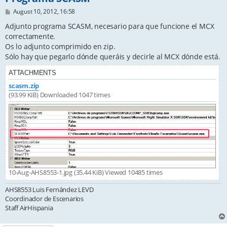
P
August 10, 2012, 16:58
o
s
Adjunto programa SCASM, necesario para que funcione el MCX
t
correctamente.
Os lo adjunto comprimido en zip.
Sólo hay que pegarlo dónde queráis y decirle al MCX dónde está.
ATTACHMENTS
scasm.zip
(93.99 KiB) Downloaded 1047 times
10-Aug-AHS8553-1.jpg (35.44 KiB) Viewed 10485 times
AHS8553 Luis Fernández LEVD
Coordinador de Escenarios
Staff AirHispania