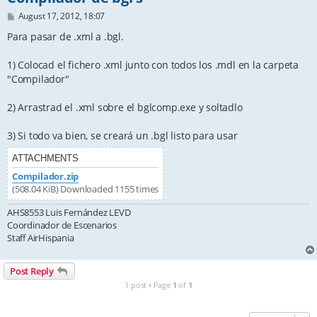
P
August 17, 2012, 18:07
o
s
Para pasar de .xml a .bgl.
t
1) Colocad el fichero .xml junto con todos los .mdl en la carpeta
"Compilador"
2) Arrastrad el .xml sobre el bglcomp.exe y soltadlo
3) Si todo va bien, se creará un .bgl listo para usar
ATTACHMENTS
Compilador.zip
(508.04 KiB) Downloaded 1155 times
AHS8553 Luis Fernández LEVD
Coordinador de Escenarios
Staff AirHispania
Post Reply
1 post • Page
1
of
1