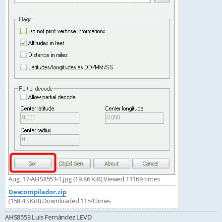
Aug. 17-AHS8553-1.jpg (19.86 KiB) Viewed 11169 times
Descompilador.zip
(158.43 KiB) Downloaded 1154 times
AHS8553 Luis Fernández LEVD