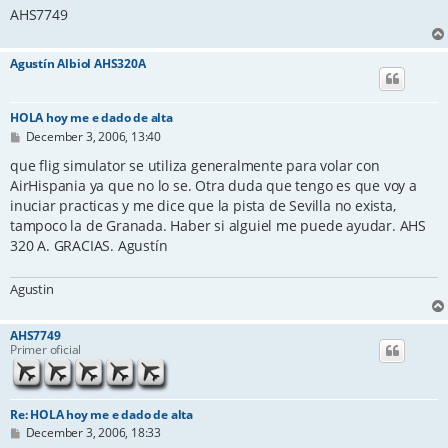
AHS7749
Agustín Albiol AHS320A
HOLA hoy me e dado de alta
P
December 3, 2006, 13:40
o
s
que flig simulator se utiliza generalmente para volar con
t
AirHispania ya que no lo se. Otra duda que tengo es que voy a
inuciar practicas y me dice que la pista de Sevilla no exista,
tampoco la de Granada. Haber si alguiel me puede ayudar. AHS
320 A. GRACIAS. Agustín
Agustin
AHS7749
Primer oficial
Re: HOLA hoy me e dado de alta
P
December 3, 2006, 18:33
o