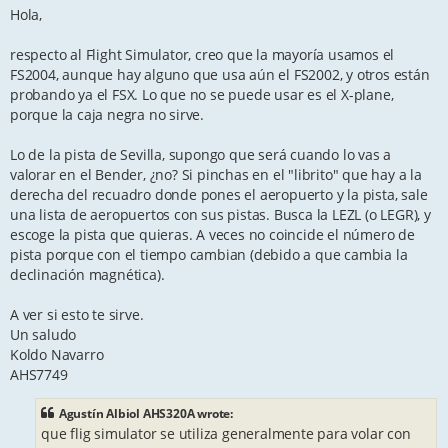
s
Hola,
t
respecto al Flight Simulator, creo que la mayoría usamos el
FS2004, aunque hay alguno que usa aún el FS2002, y otros están
probando ya el FSX. Lo que no se puede usar es el X-plane,
porque la caja negra no sirve.
Lo de la pista de Sevilla, supongo que será cuando lo vas a
valorar en el Bender, ¿no? Si pinchas en el "librito" que hay a la
derecha del recuadro donde pones el aeropuerto y la pista, sale
una lista de aeropuertos con sus pistas. Busca la LEZL (o LEGR), y
escoge la pista que quieras. A veces no coincide el número de
pista porque con el tiempo cambian (debido a que cambia la
declinación magnética).
A ver si esto te sirve.
Un saludo
Koldo Navarro
AHS7749
Agustín Albiol AHS320A wrote:
que flig simulator se utiliza generalmente para volar con