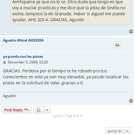
AirHispania ya que no lo se. Otra duda que tengo es que
voy a inuciar practicas y me dice que la pista de Sevilla no
exista, tampoco la de Granada. Haber si alguiel me puede
ayudar. AHS 320 A. GRACIAS. Agustín
Agustín Albiol AHS320A
ya puedo con las pistas
P
December 5, 2006, 02:20
o
s
GRACIAS. Perdona por el tiempo te he robado pro tus
t
conociemtos en esto ya son muy elevados, ya peudo localizar las
pistas en la solicitud de volar, gracias a tí.
Agustin
Post Reply
4 posts • Page
1
of
1
Jump to