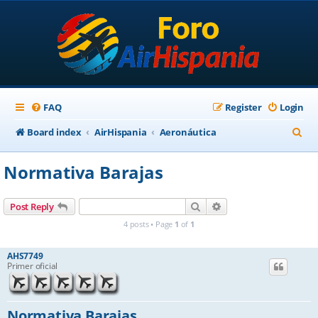
FAQ
Register
Login
S
Board index
AirHispania
Aeronáutica
e
Normativa Barajas
a
r
Search
Advanced search
Post Reply
c
4 posts • Page
1
of
1
h
AHS7749
Primer oficial
Normativa Barajas