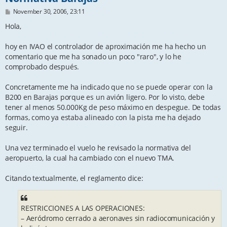
P
November 30, 2006, 23:11
o
s
Hola,
t
hoy en IVAO el controlador de aproximación me ha hecho un
comentario que me ha sonado un poco "raro", y lo he
comprobado después.
Concretamente me ha indicado que no se puede operar con la
B200 en Barajas porque es un avión ligero. Por lo visto, debe
tener al menos 50.000Kg de peso máximo en despegue. De todas
formas, como ya estaba alineado con la pista me ha dejado
seguir.
Una vez terminado el vuelo he revisado la normativa del
aeropuerto, la cual ha cambiado con el nuevo TMA.
Citando textualmente, el reglamento dice:
RESTRICCIONES A LAS OPERACIONES:
– Aeródromo cerrado a aeronaves sin radiocomunicación y