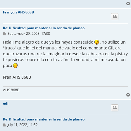
François AHS 868B
Re: Dificultad para mantener la senda de planeo.
P
September 29, 2008, 17:38
o
s
Hola!! me alegro de que ya los hayas conseuido
. Yo utilizo un
t
"truco" que lo lei del manual de vuelo del comandante Gil, era
que trazaras una recta imaginaria desde la cabezera de la pista y
te pusieras sobre ella con tu avión. La verdad, a mi me ayuda un
poco
.
Fran AHS 868B
AHS 868B
edi
Re: Dificultad para mantener la senda de planeo.
P
July 11, 2022, 11:52
o