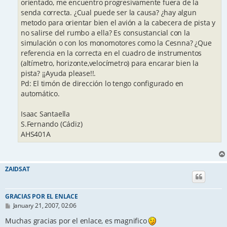
orientado, me encuentro progresivamente fuera de la
senda correcta. ¿Cual puede ser la causa? ¿hay algun
metodo para orientar bien el avión a la cabecera de pista y
no salirse del rumbo a ella? Es consustancial con la
simulación o con los monomotores como la Cesnna? ¿Que
referencia en la correcta en el cuadro de instrumentos
(altímetro, horizonte,velocímetro) para encarar bien la
pista? ¡¡Ayuda please!!.
Pd: El timón de dirección lo tengo configurado en
automático.
Isaac Santaella
S.Fernando (Cádiz)
AHS401A
ZAIDSAT
GRACIAS POR EL ENLACE
P
January 21, 2007, 02:06
o
s
Muchas gracias por el enlace, es magnifico
t