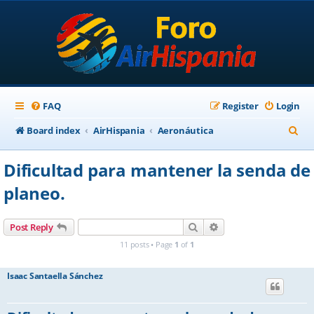
FAQ
Register
Login
S
Board index
AirHispania
Aeronáutica
e
Dificultad para mantener la senda de
a
planeo.
r
c
Search
Advanced search
Post Reply
h
11 posts • Page
1
of
1
Isaac Santaella Sánchez