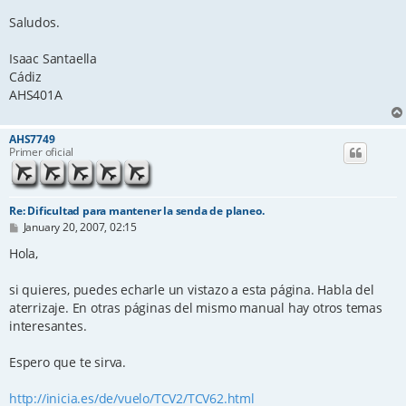
Saludos.
Isaac Santaella
Cádiz
AHS401A
AHS7749
Primer oficial
Re: Dificultad para mantener la senda de planeo.
P
January 20, 2007, 02:15
o
s
Hola,
t
si quieres, puedes echarle un vistazo a esta página. Habla del
aterrizaje. En otras páginas del mismo manual hay otros temas
interesantes.
Espero que te sirva.
http://inicia.es/de/vuelo/TCV2/TCV62.html