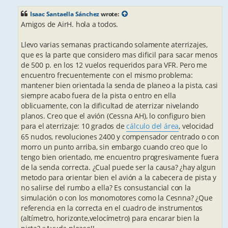
s
t
Isaac Santaella Sánchez
wrote:
Amigos de AirH. hola a todos.
Llevo varias semanas practicando solamente aterrizajes,
que es la parte que considero mas dificil para sacar menos
de 500 p. en los 12 vuelos requeridos para VFR. Pero me
encuentro frecuentemente con el mismo problema:
mantener bien orientada la senda de planeo a la pista, casi
siempre acabo fuera de la pista o entro en ella
oblicuamente, con la dificultad de aterrizar nivelando
planos. Creo que el avión (Cessna AH), lo configuro bien
para el aterrizaje: 10 grados de
cálculo del área
, velocidad
65 nudos, revoluciones 2400 y compensador centrado o con
morro un punto arriba, sin embargo cuando creo que lo
tengo bien orientado, me encuentro progresivamente fuera
de la senda correcta. ¿Cual puede ser la causa? ¿hay algun
metodo para orientar bien el avión a la cabecera de pista y
no salirse del rumbo a ella? Es consustancial con la
simulación o con los monomotores como la Cesnna? ¿Que
referencia en la correcta en el cuadro de instrumentos
(altímetro, horizonte,velocímetro) para encarar bien la