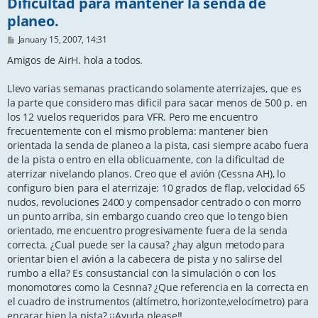
Dificultad para mantener la senda de
planeo.
P
January 15, 2007, 14:31
o
s
Amigos de AirH. hola a todos.
t
Llevo varias semanas practicando solamente aterrizajes, que es
la parte que considero mas dificil para sacar menos de 500 p. en
los 12 vuelos requeridos para VFR. Pero me encuentro
frecuentemente con el mismo problema: mantener bien
orientada la senda de planeo a la pista, casi siempre acabo fuera
de la pista o entro en ella oblicuamente, con la dificultad de
aterrizar nivelando planos. Creo que el avión (Cessna AH), lo
configuro bien para el aterrizaje: 10 grados de flap, velocidad 65
nudos, revoluciones 2400 y compensador centrado o con morro
un punto arriba, sin embargo cuando creo que lo tengo bien
orientado, me encuentro progresivamente fuera de la senda
correcta. ¿Cual puede ser la causa? ¿hay algun metodo para
orientar bien el avión a la cabecera de pista y no salirse del
rumbo a ella? Es consustancial con la simulación o con los
monomotores como la Cesnna? ¿Que referencia en la correcta en
el cuadro de instrumentos (altímetro, horizonte,velocímetro) para
encarar bien la pista? ¡¡Ayuda please!!.