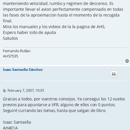
manteniendo velocidad, rumbo y regimen de descenso. Es
importante llevar el avion perfectamente compensado en todas
las fases de la aproximacion hasta el momento de la recogida
final.
Mira los manuales y los videos de la la pagina de AHS,
Espero haber sido de ayuda
Saludos
Fernando Rullan
AHS7535
Isaac Santaella Sánchez
P
February 7, 2007, 10:35
o
s
Gracias a todos, por vuestros consejos. Ya consegui los 12 vuelos
t
previos para apuntarse a VFR, alguno de ellos con 0 puntos.
Seguiré currando las tomas, hasta que salgan de libro.
Isaac Santaella
AH401A