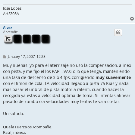
Jose Lopez
AHS305A
Alvar
Aprendiz
P
January 17, 2007, 12:28
o
s
Muy Buenas, yo para el aterrizaje no uso la compensacion, alineo
t
con pista, y me fijo el los PAPI , VAsi o lo que tenga, manteniendo
una tasa de descenso de 3 ò 4 fps, corrigiendo
muy suavemente
con el timon de cola. LA velocidad llegado a pista 75 Kias y nada
mas pasar el unbral de pista motor a ralenti, cuando haces la
recogida ya estas a velocidad optima de toma. Si intentas alinear
pasado de rumbo o a velocidades muy lentas te va a costar.
Un saludo.
Que la Fuerza os Acompañe.
Raúl Jiménez.