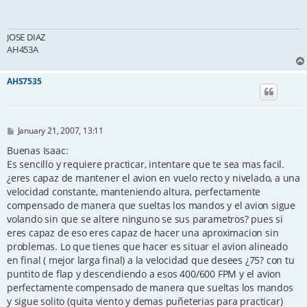
JOSE DIAZ
AH453A
AHS7535
P
January 21, 2007, 13:11
o
s
Buenas Isaac:
t
Es sencillo y requiere practicar, intentare que te sea mas facil.
¿eres capaz de mantener el avion en vuelo recto y nivelado, a una
velocidad constante, manteniendo altura, perfectamente
compensado de manera que sueltas los mandos y el avion sigue
volando sin que se altere ninguno se sus parametros? pues si
eres capaz de eso eres capaz de hacer una aproximacion sin
problemas. Lo que tienes que hacer es situar el avion alineado
en final ( mejor larga final) a la velocidad que desees ¿75? con tu
puntito de flap y descendiendo a esos 400/600 FPM y el avion
perfectamente compensado de manera que sueltas los mandos
y sigue solito (quita viento y demas puñeterias para practicar)