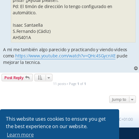
pista? ¡¡Ayuda please!!.
Pd: El timón de dirección lo tengo configurado en
automático.
Isaac Santaella
S.Fernando (Cádiz)
AHS401A
A mi me también algo parecido y practicando y viendo videos
como
https://www.youtube.com/watch?v=QHc4SGycnXE
pude
mejorar la tecnica.
Post Reply
11 posts • Page
1
of
1
Jump to
This website uses cookies to ensure you get
Board index
All times are
UTC+01:00
the best experience on our website.
Learn more