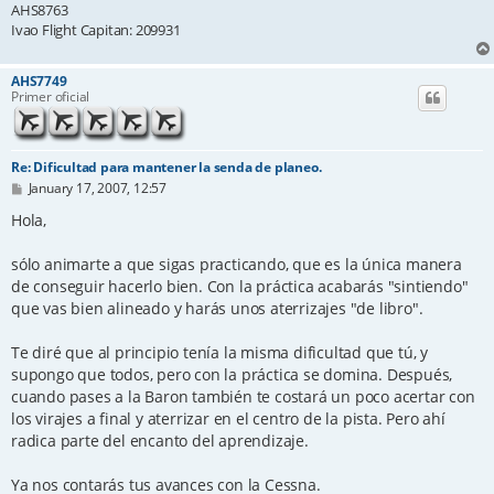
AHS8763
Ivao Flight Capitan: 209931
AHS7749
Primer oficial
Re: Dificultad para mantener la senda de planeo.
P
January 17, 2007, 12:57
o
s
Hola,
t
sólo animarte a que sigas practicando, que es la única manera
de conseguir hacerlo bien. Con la práctica acabarás "sintiendo"
que vas bien alineado y harás unos aterrizajes "de libro".
Te diré que al principio tenía la misma dificultad que tú, y
supongo que todos, pero con la práctica se domina. Después,
cuando pases a la Baron también te costará un poco acertar con
los virajes a final y aterrizar en el centro de la pista. Pero ahí
radica parte del encanto del aprendizaje.
Ya nos contarás tus avances con la Cessna.