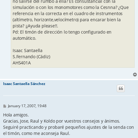
no salirse del rumbo a ella? Es consustancial con la
simulación o con los monomotores como la Cesnna? ¿Que
referencia en la correcta en el cuadro de instrumentos
(altímetro, horizonte,velocímetro) para encarar bien la
pista? ¡¡Ayuda please!!.
Pd: El timón de dirección lo tengo configurado en
automático.
Isaac Santaella
S.Fernando (Cádiz)
AHS401A
Isaac Santaella Sánchez
P
January 17, 2007, 19:48
o
s
Hola amigos.
t
Gracias, Jose, Raul y Koldo por vuestros consejos y ánimos.
Seguiré practicando y probaré pequeños ajustes de la senda con
el timón, como me aconseja Raul.