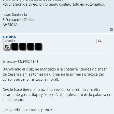
Pd: El timón de dirección lo tengo configurado en automático.
Isaac Santaella
S.Fernando (Cádiz)
AHS401A
AHS305A
Aprendiz
P
January 15, 2007, 18:13
o
s
Bienvenido al club, he mandado a la chatarra "cienes y cienes"
t
de Cessnas en las tomas (la última en la primera práctica del
curso, y aquello me tocó la moral).
Desde hace tiempo no toco las revoluciones en un circuito,
solamente gases, flaps y "morro", ni siquiera tiro de la palanca en
el despeque.
Enseguida "le tomas el punto"