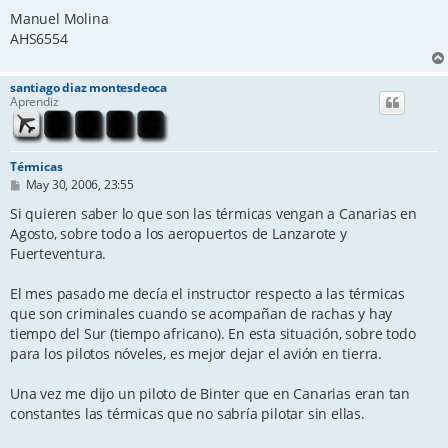
Manuel Molina
AHS6554
santiago diaz montesdeoca
Aprendiz
Térmicas
P
May 30, 2006, 23:55
o
s
Si quieren saber lo que son las térmicas vengan a Canarias en
t
Agosto, sobre todo a los aeropuertos de Lanzarote y
Fuerteventura.
El mes pasado me decía el instructor respecto a las térmicas
que son criminales cuando se acompañan de rachas y hay
tiempo del Sur (tiempo africano). En esta situación, sobre todo
para los pilotos nóveles, es mejor dejar el avión en tierra.
Una vez me dijo un piloto de Binter que en Canarias eran tan
constantes las térmicas que no sabría pilotar sin ellas.