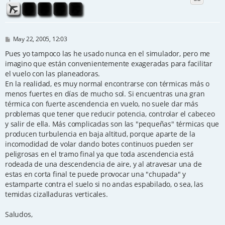
P
May 22, 2005, 12:03
o
s
Pues yo tampoco las he usado nunca en el simulador, pero me
t
imagino que están convenientemente exageradas para facilitar
el vuelo con las planeadoras.
En la realidad, es muy normal encontrarse con térmicas más o
menos fuertes en días de mucho sol. Si encuentras una gran
térmica con fuerte ascendencia en vuelo, no suele dar más
problemas que tener que reducir potencia, controlar el cabeceo
y salir de ella. Más complicadas son las "pequeñas" térmicas que
producen turbulencia en baja altitud, porque aparte de la
incomodidad de volar dando botes continuos pueden ser
peligrosas en el tramo final ya que toda ascendencia está
rodeada de una descendencia de aire, y al atravesar una de
estas en corta final te puede provocar una "chupada" y
estamparte contra el suelo si no andas espabilado, o sea, las
temidas cizalladuras verticales.
Saludos,