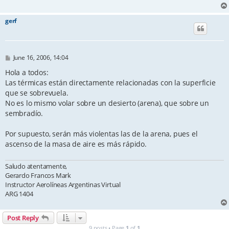
gerf
P
June 16, 2006, 14:04
o
s
Hola a todos:
t
Las térmicas están directamente relacionadas con la superficie
que se sobrevuela.
No es lo mismo volar sobre un desierto (arena), que sobre un
sembradío.
Por supuesto, serán más violentas las de la arena, pues el
ascenso de la masa de aire es más rápido.
Saludo atentamente,
Gerardo Francos Mark
Instructor Aerolíneas Argentinas Virtual
ARG 1404
Post Reply
9 posts • Page
1
of
1