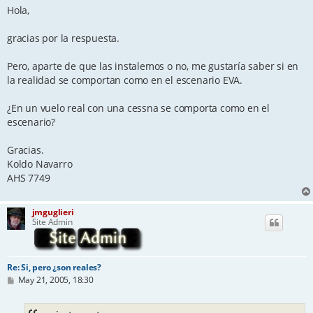
s
Hola,
t
gracias por la respuesta.
Pero, aparte de que las instalemos o no, me gustaría saber si en
la realidad se comportan como en el escenario EVA.
¿En un vuelo real con una cessna se comporta como en el
escenario?
Gracias.
Koldo Navarro
AHS 7749
jmguglieri
Site Admin
Re: Si, pero ¿son reales?
P
May 21, 2005, 18:30
o
s
t