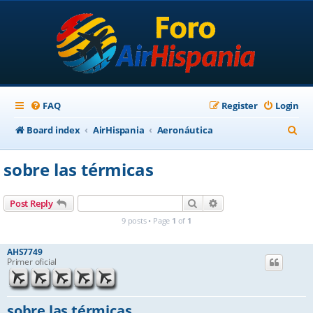
FAQ
Register
Login
S
Board index
AirHispania
Aeronáutica
e
sobre las térmicas
a
r
Search
Advanced search
Post Reply
c
9 posts • Page
1
of
1
h
AHS7749
Primer oficial
sobre las térmicas