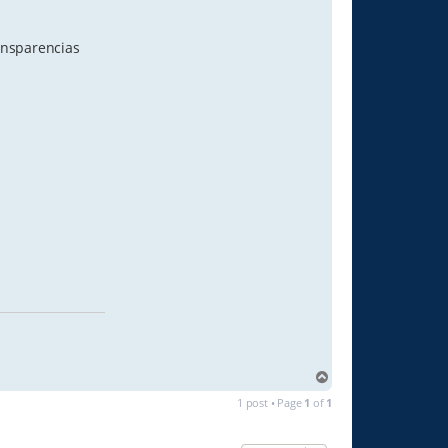
ansparencias
T
o
1 post • Page
1
of
1
p