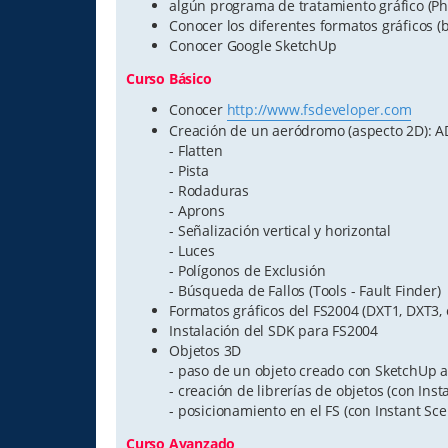
algún programa de tratamiento gráfico (Pho
Conocer los diferentes formatos gráficos (
Conocer Google SketchUp
Curso Básico
Conocer
http://www.fsdeveloper.com
Creación de un aeródromo (aspecto 2D): A
- Flatten
- Pista
- Rodaduras
- Aprons
- Señalización vertical y horizontal
- Luces
- Polígonos de Exclusión
- Búsqueda de Fallos (Tools - Fault Finder)
Formatos gráficos del FS2004 (DXT1, DXT3, 
Instalación del SDK para FS2004
Objetos 3D
- paso de un objeto creado con SketchUp a
- creación de librerías de objetos (con Inst
- posicionamiento en el FS (con Instant Sce
Curso Avanzado