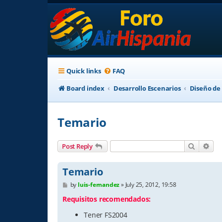
Quick links
FAQ
Board index
Desarrollo Escenarios
Diseño de
Temario
Search
Adv
Post Reply
Temario
P
by
luis-fernandez
»
July 25, 2012, 19:58
o
s
Requisitos recomendados:
t
Tener FS2004