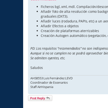
Ficheros bgl, xml, mdl. Compilación/descom
Añadir foto de alta resolución como back
graduales (DXT3).
Añadir luces (rodadura, PAPIs, etc) a un
Añadir Efectos a objetos
Creación de plataformas aterrizables
Creación Autogen automático (vegetación, e
PD: Los requisitos "recomendados" no son indispensa
Aunque si no se cumplen no se podrá aprovechar bien
Se admiten oyentes, etc.
Saludos
AHS8553 Luis Fernández LEVD
Coordinador de Escenarios
Staff AirHispania
Post Reply