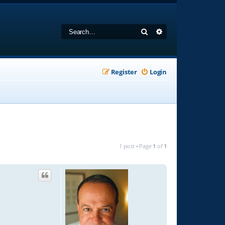
Search
Advanced search
Register
Login
1 post • Page
1
of
1