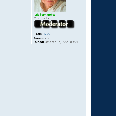
luis-fernandez
Moderador
Posts:
1770
Answers:
2
Joined:
October 25, 2005, 09:04