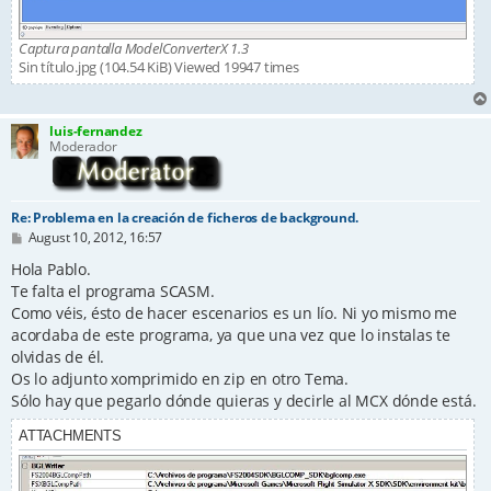
Captura pantalla ModelConverterX 1.3
Sin título.jpg (104.54 KiB) Viewed 19947 times
luis-fernandez
Moderador
Re: Problema en la creación de ficheros de background.
P
August 10, 2012, 16:57
o
s
Hola Pablo.
t
Te falta el programa SCASM.
Como véis, ésto de hacer escenarios es un lío. Ni yo mismo me
acordaba de este programa, ya que una vez que lo instalas te
olvidas de él.
Os lo adjunto xomprimido en zip en otro Tema.
Sólo hay que pegarlo dónde quieras y decirle al MCX dónde está.
ATTACHMENTS