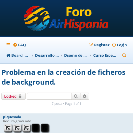
FAQ
Register
Login
S
Board index
Desarrollo Escenarios
Diseño de Escenarios
Curso Escenarios 2012
e
Problema en la creación de ficheros
a
de background.
r
c
Search
Advanced search
Locked
h
7 posts • Page
1
of
1
plquesada
Recluta graduado