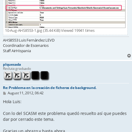
10-Aug-AHS8553-1.jpg (35.44 KiB) Viewed 19941 times
AHS8553 Luis Fernández LEVD
Coordinador de Escenarios
Staff AirHispania
plquesada
Recluta graduado
Re: Problema en la creación de ficheros de background.
P
August 11, 2012, 06:42
o
s
Hola Luis:
t
Con lo del SCASM este problema quedó resuelto así que puedes
dar por cerrado este tema.
Gracias un abrazo y hasta ahora,