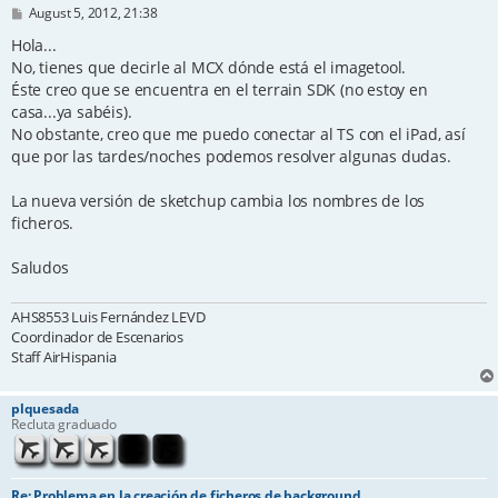
P
August 5, 2012, 21:38
o
s
Hola...
t
No, tienes que decirle al MCX dónde está el imagetool.
Éste creo que se encuentra en el terrain SDK (no estoy en
casa...ya sabéis).
No obstante, creo que me puedo conectar al TS con el iPad, así
que por las tardes/noches podemos resolver algunas dudas.
La nueva versión de sketchup cambia los nombres de los
ficheros.
Saludos
AHS8553 Luis Fernández LEVD
Coordinador de Escenarios
Staff AirHispania
plquesada
Recluta graduado
Re: Problema en la creación de ficheros de background.