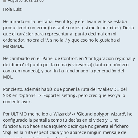
August 6, 2012, 22:03
o
s
Hola Luis:
t
He mirado en la pestaña 'Event log' y efectivamente se estaba
produciendo un error (bastante curioso, si me lo permites). Decía
que el carácter para representar al punto decimal en mi
ordenador, no era el '.', sino la ',' y que eso no le gustaba al
MakeMDL.
He cambiado en el 'Panel de Control', en 'Configuración regional y
de idioma' el punto por la coma (y viceversa) (tanto en número
como en moneda), y por fin ha funcionado la generación del
MDL.
Por cierto, además había que poner la ruta del 'MakeMDL' del
SDK en 'Options' -> 'Exporter setting', pero creo que eso ya lo
comenté ayer.
Por ULTIMO me he ido a 'Wizards' -> 'Glound polygon wizard', he
configurado la pantalla como tú decías en el video y ... no
funciona. No hace nada (quiero decir que no genera el fichero
'.bgl' en la ruta especificada y no aparece ningún mensaje de