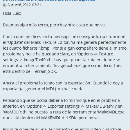
P
August 6, 2012, 03:21
o
s
Hola Luis:
t
Estamos algo más cerca, pero hay otra cosa que no va.
Con lo que me dices en tu mensaje, he conseguido que funcione
el 'Update' del Mass Texture Editor. Ya me genera perfectamente
los cuatro ficheros '.bmp'. Por si algún compañero tiene el mismo
problema y no le ha quedado claro, en 'Options -> Texture
settings -> ImageToolPath', hay que poner la ruta en donde se
encuentra la herramienta 'Imagetool.exe', que como decía Luis,
está dentro del Terrain_SDK.
Ahora el problema lo tengo con la exportación. Cuando le doy a
exportar (al generar el MDL), no hace nada.
Pensando que se podía deber a lo mismo que en el problema
anterior, en 'Options -> Exporter settings -> MakeMDLPath' y en
'XtoMDLPath' he puesto la ruta de la herramienta 'MakeMDL.exe'
que está dentro del MAKEMDL del SDK, pero no va.
Por si te sirve de ayuda, te comento que en tu video, cuando le