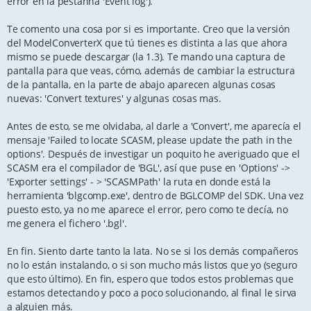
error en la pestañña 'Event log').
Te comento una cosa por si es importante. Creo que la versión
del ModelConverterX que tú tienes es distinta a las que ahora
mismo se puede descargar (la 1.3). Te mando una captura de
pantalla para que veas, cómo, además de cambiar la estructura
de la pantalla, en la parte de abajo aparecen algunas cosas
nuevas: 'Convert textures' y algunas cosas mas.
Antes de esto, se me olvidaba, al darle a 'Convert', me aparecía el
mensaje 'Failed to locate SCASM, please update the path in the
options'. Después de investigar un poquito he averiguado que el
SCASM era el compilador de 'BGL', así que puse en 'Options' ->
'Exporter settings' - > 'SCASMPath' la ruta en donde está la
herramienta 'blgcomp.exe', dentro de BGLCOMP del SDK. Una vez
puesto esto, ya no me aparece el error, pero como te decía, no
me genera el fichero '.bgl'.
En fin. Siento darte tanto la lata. No se si los demás compañeros
no lo están instalando, o si son mucho más listos que yo (seguro
que esto último). En fin, espero que todos estos problemas que
estamos detectando y poco a poco solucionando, al final le sirva
a alguien más.