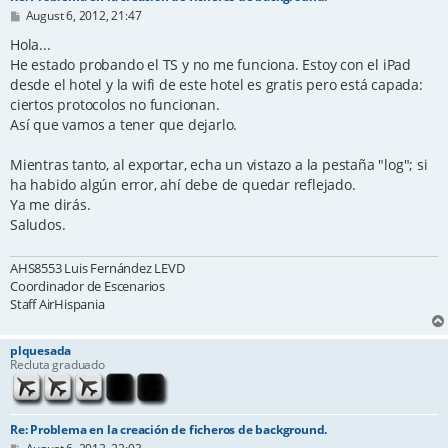
P
August 6, 2012, 21:47
o
s
Hola...
t
He estado probando el TS y no me funciona. Estoy con el iPad
desde el hotel y la wifi de este hotel es gratis pero está capada:
ciertos protocolos no funcionan.
Así que vamos a tener que dejarlo.
Mientras tanto, al exportar, echa un vistazo a la pestaña "log"; si
ha habido algún error, ahí debe de quedar reflejado.
Ya me dirás.
Saludos.
AHS8553 Luis Fernández LEVD
Coordinador de Escenarios
Staff AirHispania
plquesada
Recluta graduado
Re: Problema en la creación de ficheros de background.
P