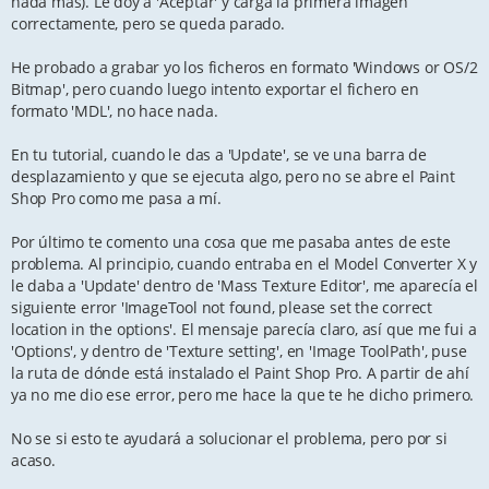
nada más). Le doy a 'Aceptar' y carga la primera imagen
correctamente, pero se queda parado.
He probado a grabar yo los ficheros en formato 'Windows or OS/2
Bitmap', pero cuando luego intento exportar el fichero en
formato 'MDL', no hace nada.
En tu tutorial, cuando le das a 'Update', se ve una barra de
desplazamiento y que se ejecuta algo, pero no se abre el Paint
Shop Pro como me pasa a mí.
Por último te comento una cosa que me pasaba antes de este
problema. Al principio, cuando entraba en el Model Converter X y
le daba a 'Update' dentro de 'Mass Texture Editor', me aparecía el
siguiente error 'ImageTool not found, please set the correct
location in the options'. El mensaje parecía claro, así que me fui a
'Options', y dentro de 'Texture setting', en 'Image ToolPath', puse
la ruta de dónde está instalado el Paint Shop Pro. A partir de ahí
ya no me dio ese error, pero me hace la que te he dicho primero.
No se si esto te ayudará a solucionar el problema, pero por si
acaso.