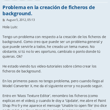
Problema en la creación de ficheros de
background.
P
August 5, 2012, 05:13
o
s
Hola Luis:
t
Tengo un problema con respecto a la creación de los ficheros de
background. Como creo que puede ser un problema general y
que puede servirle a todos, he creado un tema nuevo. No
obstante, si tú no lo ves oportuno, cambialo o ponlo donde tú
quieras. Ok?
He estado viendo tus video-tutoriales sobre cómo crear los
ficheros de background.
En los primeros pasos no tengo problema, pero cuando llego al
Model Converter X, me da el siguiente error y no puedo seguir.
Entro en 'Mass Texture Editor', renombro los ficheros (como
explicas en el video), y cuando le doy a 'Update', me abre el Paint
Shop Pro 9 y me aparece el mensaje 'Unable to open file' (no dice