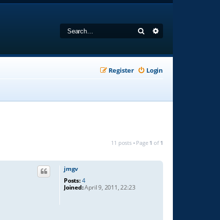
Search
Advanced search
Register
Login
11 posts • Page
1
of
1
jmgv
Posts:
4
Joined:
April 9, 2011, 22:23