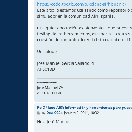
https://code.google.com/p/xplane-airhispania/
Este sitio lo estamos utilizando como repositorio
simulador en la comunidad AirHispania.
Cualquier aportación es bienvenida, que puede se
testing de las herramientas, escenarios, textura
cuestión de comunicarlo en la lista o aquí en el f
Un saludo
Jose Manuel Garcia Valladolid
AHS018D
------------------
Jose Manuel GV
AHS018D LEVC
Re: XPlane-AHS: Información y herramientas para pues
P
by
Deck023
»
January 2, 2014, 18:32
o
s
Hola José Manuel,
t