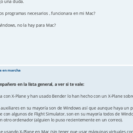
ngo una duda.
los programas necesarios , funcionara en mi Mac?
Windows, no la hay para Mac?
ta en marcha
añero en la lista general, a ver si te vale:
ia con X-Plane y han usado Bender lo han hecho con un X-Plane sob
s auxiliares en su mayoría son de Windows así que aunque haya un p
ne con algunos de Flight Simulator, son en su mayoría todos de Wind
 en otro ordenador (alguien lo puso recientemente en un correo).
e usando X-Plane en Mac (sin tener que usar máquinas virtuales co