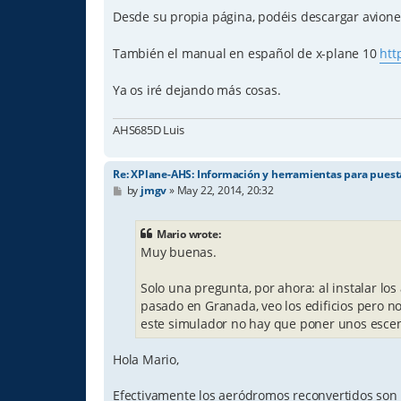
Desde su propia página, podéis descargar avione
También el manual en español de x-plane 10
htt
Ya os iré dejando más cosas.
AHS685D Luis
Re: XPlane-AHS: Información y herramientas para pues
P
by
jmgv
»
May 22, 2014, 20:32
o
s
t
Mario wrote:
Muy buenas.
Solo una pregunta, por ahora: al instalar lo
pasado en Granada, veo los edificios pero no
este simulador no hay que poner unos escen
Hola Mario,
Efectivamente los aeródromos reconvertidos son e