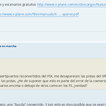
s y escenarios gratuitos
http://www.x-plane.com/es/descargas/featu
p://www.x-plane.com/files/manuals/X- ... spanol.pdf
ta en marcha
s aerópuertos reconvertidos del FSX, me desaparecen las pistas del X
 las pistas. ¿He de suponer que esto es parte del error de la covners
arios encima o debajo de otros como en los FS, ¿verdad?
so, una "burda" conversión. Y por esto es muy posible que se vean f