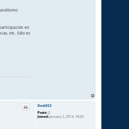
grandísimo
participación en
as, etc. Sólo es
T
o
p
Deck023
Posts:
2
Joined:
January 2, 2014, 18:26