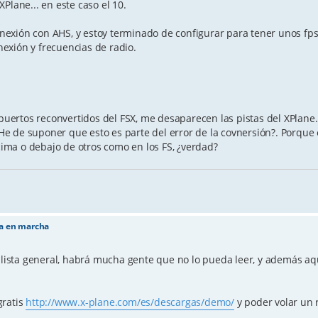
Plane... en este caso el 10.
conexión con AHS, y estoy terminado de configurar para tener unos fp
exión y frecuencias de radio.
rópuertos reconvertidos del FSX, me desaparecen las pistas del XPlan
 ¿He de suponer que esto es parte del error de la covnersión?. Porque
ma o debajo de otros como en los FS, ¿verdad?
ta en marcha
a lista general, habrá mucha gente que no lo pueda leer, y además a
gratis
http://www.x-plane.com/es/descargas/demo/
y poder volar un 