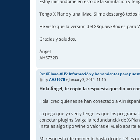
Estoy iniciándome en esto de la simulación y te
Tengo X Plane y una iMac. Si me descargó todos 
He visto que la versión del XSquawkBox es para 
Gracias y saludos,
Ángel
AHS732D
Re: XPlane-AHS: Información y herramientas para pues
P
by
AHS197B
»
January 3, 2014, 11:15
o
s
Hola Ángel, te copio la respuesta que dio un comp
t
Hola, creo quienes se han conectado a AirHispan
La pega que yo veo y tengo es que los programa
conectar plugins (valga la redundancia) de X-Pla
instalas algo tipo Wine o valoras el vuelo aparte
Mi respuesta (de momento hasta donde sé) es qu