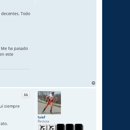
s decentes. Todo
e. Me ha pasado
 en este
T
o
p
quí siempre
luisf
Recluta
rato.