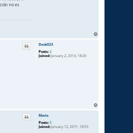
ción no es
T
o
p
Deck023
Posts:
2
Joined:
January 2, 2014, 18:26
T
o
p
Mario
Posts:
5
Joined:
January 12, 2011, 18:55