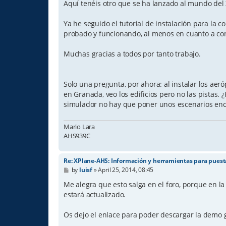
Aquí tenéis otro que se ha lanzado al mundo del X
Ya he seguido el tutorial de instalación para la 
probado y funcionando, al menos en cuanto a con
Muchas gracias a todos por tanto trabajo.
Solo una pregunta, por ahora: al instalar los ae
en Granada, veo los edificios pero no las pistas.
simulador no hay que poner unos escenarios enci
Mario Lara
AHS939C
Re: XPlane-AHS: Información y herramientas para pues
P
by
luisf
»
April 25, 2014, 08:45
o
s
Me alegra que esto salga en el foro, porque en l
t
estará actualizado.
Os dejo el enlace para poder descargar la demo 