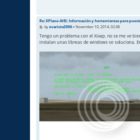
Re: XPlane-AHS: Información y herramientas para pues
P
by
evaristo2006
»
November 10, 2014, 02:06
o
s
Tengo un problema con el Xivap, no se me ve bien
t
instalan unas libreas de windows se soluciona. En 