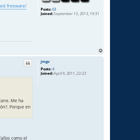
red-freeware/
Posts:
63
Joined:
September 13, 2013, 19:31
T
o
p
jmgv
Posts:
4
Joined:
April 9, 2011, 22:23
Plane. Me ha
ión?. Porque en
allos como el