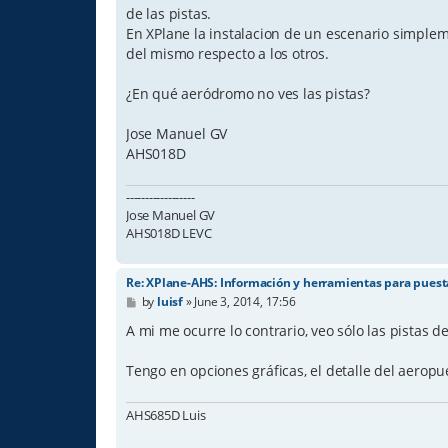
de las pistas.
En XPlane la instalacion de un escenario simplem
del mismo respecto a los otros.
¿En qué aeródromo no ves las pistas?
Jose Manuel GV
AHS018D
------------------
Jose Manuel GV
AHS018D LEVC
Re: XPlane-AHS: Información y herramientas para pues
P
by
luisf
»
June 3, 2014, 17:56
o
s
A mi me ocurre lo contrario, veo sólo las pistas d
t
Tengo en opciones gráficas, el detalle del aerop
AHS685D Luis