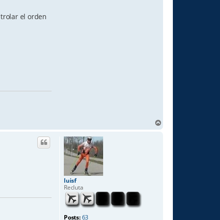
trolar el orden
T
o
p
luisf
Recluta
Posts:
63