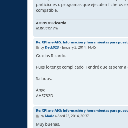
particiones o programas que ejecuten ficheros ex
compatible.
AHS197B Ricardo
Instructor VFR
Re: XPlane-AHS: Información y herramientas para pues
P
by
Deck023
»
January 3, 2014, 14:45
o
s
Gracias Ricardo.
t
Pues lo tengo complicado. Tendré que esperar a 
Saludos,
Ángel
AHS732D
Re: XPlane-AHS: Información y herramientas para pues
P
by
Mario
»
April 23, 2014, 20:37
o
s
Muy buenas.
t