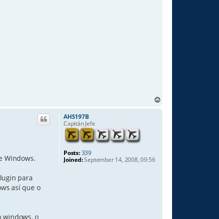
T
o
p
AHS197B
Capitán Jefe
Posts:
339
re Windows.
Joined:
September 14, 2008, 09:56
lugin para
ows así que o
n windows, o