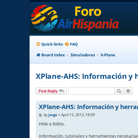
Quick links
FAQ
Board index
Simuladores
X-Plane
XPlane-AHS: Información y 
Search
Adv
Post Reply
XPlane-AHS: Información y herr
P
by
jmgv
»
April 13, 2013, 18:09
o
s
Hola a todos,
t
Información, tutoriales y herramientas necesaria