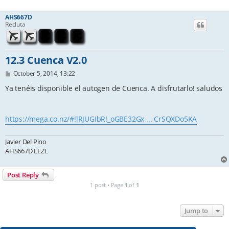
AHS667D
Recluta
12.3 Cuenca V2.0
P
October 5, 2014, 13:22
o
s
Ya tenéis disponible el autogen de Cuenca. A disfrutarlo! saludos
t
https://mega.co.nz/#!lRJUGIbR!_oGBE32Gx ... CrSQXDo5KA
Javier Del Pino
AHS667D LEZL
Post Reply
1 post • Page
1
of
1
Jump to