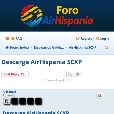
FAQ
Register
Login
S
Board index
Escenarios AirHispania
AirHispania SCXP
e
Descarga AirHispania SCXP
a
r
Search
Advanced search
Post Reply
c
2 posts • Page
1
of
1
h
AHS106D
Aprendiz
Descarga AirHispania SCXP