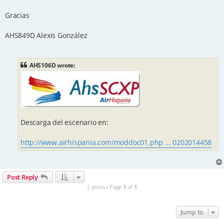
Gracias
AHS849D Alexis González
AHS106D wrote:
Descarga del escenario en:
http://www.airhispania.com/moddoc01.php ... 0202014458
Post Reply
2 posts • Page
1
of
1
Jump to