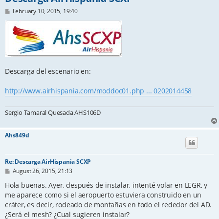
P
February 10, 2015, 19:40
o
s
t
Descarga del escenario en:
http://www.airhispania.com/moddoc01.php ... 0202014458
Sergio Tamaral Quesada AHS106D
Ahs849d
Re: Descarga AirHispania SCXP
P
August 26, 2015, 21:13
o
s
Hola buenas. Ayer, después de instalar, intenté volar en LEGR, y
t
me aparece como si el aeropuerto estuviera construido en un
cráter, es decir, rodeado de montañas en todo el rededor del AD.
¿Será el mesh? ¿Cual sugieren instalar?