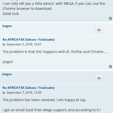
t
I can only tell you a little advice: with MEGA, if you can, use the
Chrome browser to download.
Good luck.
Jorgen
Re: AFRICA FSX (Sahara - Finalizado)
P
September 5, 2018, 10:47
o
s
The problem is that this happens with IE, Firefox and Chrome.....
t
Jorgen
Jorgen
Re: AFRICA FSX (Sahara - Finalizado)
P
September 7, 2018, 12:39
o
s
The problem has been resolved, I am happy to say.
t
I got an email back from Mega support, and according to it I