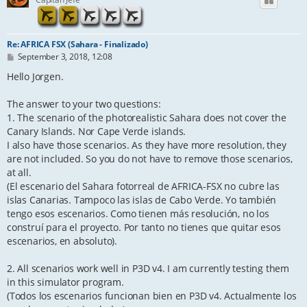
Re: AFRICA FSX (Sahara - Finalizado)
P
September 3, 2018, 12:08
o
s
Hello Jorgen.
t
The answer to your two questions:
1. The scenario of the photorealistic Sahara does not cover the
Canary Islands. Nor Cape Verde islands.
I also have those scenarios. As they have more resolution, they
are not included. So you do not have to remove those scenarios,
at all.
(El escenario del Sahara fotorreal de AFRICA-FSX no cubre las
islas Canarias. Tampoco las islas de Cabo Verde. Yo también
tengo esos escenarios. Como tienen más resolución, no los
construí para el proyecto. Por tanto no tienes que quitar esos
escenarios, en absoluto).
2. All scenarios work well in P3D v4. I am currently testing them
in this simulator program.
(Todos los escenarios funcionan bien en P3D v4. Actualmente los