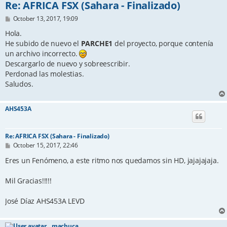
Re: AFRICA FSX (Sahara - Finalizado)
P
October 13, 2017, 19:09
o
s
Hola.
t
He subido de nuevo el
PARCHE1
del proyecto, porque contenía
un archivo incorrecto.
Descargarlo de nuevo y sobreescribir.
Perdonad las molestias.
Saludos.
AHS453A
Re: AFRICA FSX (Sahara - Finalizado)
P
October 15, 2017, 22:46
o
s
Eres un Fenómeno, a este ritmo nos quedamos sin HD, jajajajaja.
t
Mil Gracias!!!!!
José Díaz AHS453A LEVD
machuca