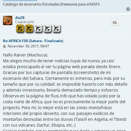
Catálogo de escenarios fotoreales (freeware) para el MSFS
Ala78
Capitán Jefe
Re: AFRICA FSX (Sahara - Finalizado)
P
November 30, 2017, 08:47
o
s
Hallo Rainer (Machuca).
t
Me alegro mucho de tener noticias tuyas de nuevo, ya casi
estaba preocupado al ver tu página web parada desde Enero.
Gracias por tus capturas de pantalla (screenshots) de mi
escenario del Sahara. Ciertamente es inmenso, pero más por su
tamaño que por su calidad: es imposible hacerlo con más detalle
y además innecesario, llevaría demasiado tiempo y esfuerzo.
Observo en la página de flusi.info que has volado justo por la
costa norte de Africa, que no es precisamente la mejor parte del
proyecto. Para mi, lo mejor está en las zonas montañosas
interiores del propio desierto, con sus paisajes exóticos de
montañas desnudas entre las dunas (Tassili en Argelia, el Tibesti
con sus volcanes, Darfur, Etiopia, etc..)
Gracias también por tu promoción para darlo a conocer un poco