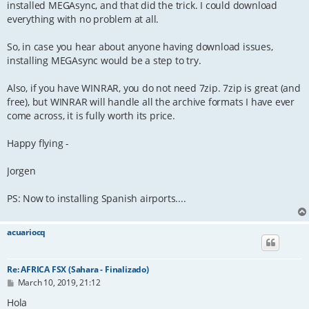
installed MEGAsync, and that did the trick. I could download
everything with no problem at all.
So, in case you hear about anyone having download issues,
installing MEGAsync would be a step to try.
Also, if you have WINRAR, you do not need 7zip. 7zip is great (and
free), but WINRAR will handle all the archive formats I have ever
come across, it is fully worth its price.
Happy flying -
Jorgen
PS: Now to installing Spanish airports....
acuariocq
Re: AFRICA FSX (Sahara - Finalizado)
P
March 10, 2019, 21:12
o
s
Hola