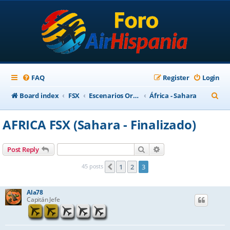
FAQ
Register
Login
S
Board index
FSX
Escenarios Ortofotográficos Internacional
África - Sahara
e
AFRICA FSX (Sahara - Finalizado)
a
r
Search
Advanced search
Post Reply
c
45 posts
1
2
3
Previous
h
Ala78
Capitán Jefe