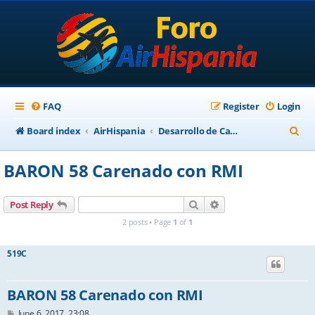
FAQ
Register
Login
S
Board index
AirHispania
Desarrollo de Cabinas y Paneles
e
BARON 58 Carenado con RMI
a
r
Search
Advanced search
Post Reply
c
2 posts • Page
1
of
1
h
519C
BARON 58 Carenado con RMI
P
June 6, 2017, 23:08