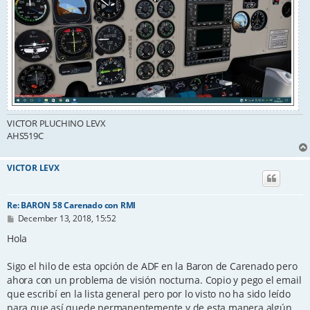
VICTOR PLUCHINO LEVX
AHS519C
VICTOR LEVX
Re: BARON 58 Carenado con RMI
P
December 13, 2018, 15:52
o
s
Hola
t
Sigo el hilo de esta opción de ADF en la Baron de Carenado pero
ahora con un problema de visión nocturna. Copio y pego el email
que escribí en la lista general pero por lo visto no ha sido leído
para que así quede permanentemente y de esta manera algún