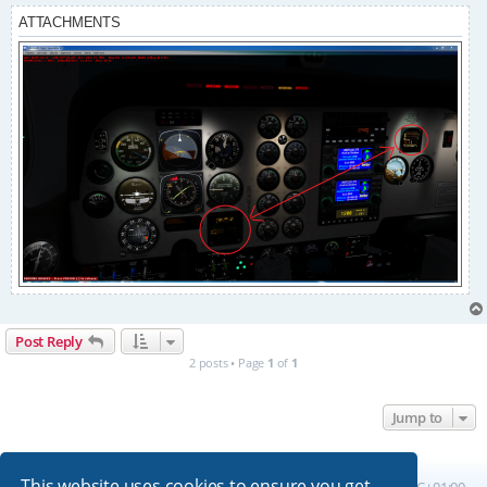
ATTACHMENTS
Post Reply
2 posts • Page
1
of
1
Jump to
This website uses cookies to ensure you get
Board index
All times are
UTC+01:00