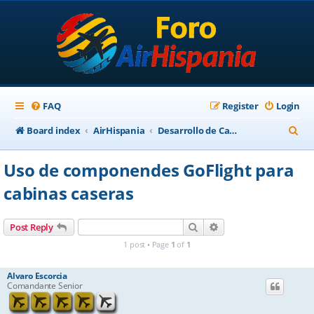
FAQ
Register
Login
S
Board index
AirHispania
Desarrollo de Cabinas y Paneles
e
Uso de componendes GoFlight para
a
cabinas caseras
r
c
Search
Advanced search
Post Reply
h
1 post • Page
1
of
1
Alvaro Escorcia
Comandante Senior