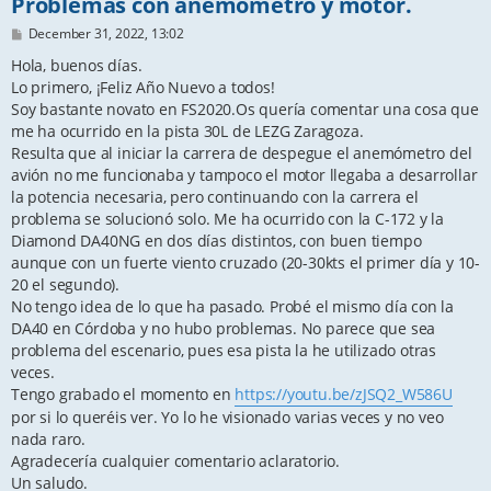
Problemas con anemómetro y motor.
P
December 31, 2022, 13:02
o
s
Hola, buenos días.
t
Lo primero, ¡Feliz Año Nuevo a todos!
Soy bastante novato en FS2020.Os quería comentar una cosa que
me ha ocurrido en la pista 30L de LEZG Zaragoza.
Resulta que al iniciar la carrera de despegue el anemómetro del
avión no me funcionaba y tampoco el motor llegaba a desarrollar
la potencia necesaria, pero continuando con la carrera el
problema se solucionó solo. Me ha ocurrido con la C-172 y la
Diamond DA40NG en dos días distintos, con buen tiempo
aunque con un fuerte viento cruzado (20-30kts el primer día y 10-
20 el segundo).
No tengo idea de lo que ha pasado. Probé el mismo día con la
DA40 en Córdoba y no hubo problemas. No parece que sea
problema del escenario, pues esa pista la he utilizado otras
veces.
Tengo grabado el momento en
https://youtu.be/zJSQ2_W586U
por si lo queréis ver. Yo lo he visionado varias veces y no veo
nada raro.
Agradecería cualquier comentario aclaratorio.
Un saludo.