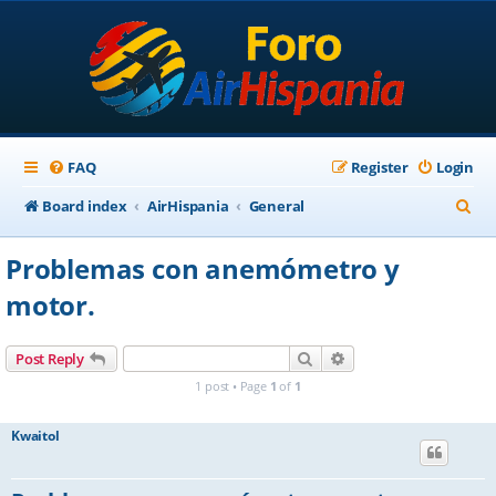
FAQ
Register
Login
S
Board index
AirHispania
General
e
Problemas con anemómetro y
a
motor.
r
c
Search
Advanced search
Post Reply
h
1 post • Page
1
of
1
Kwaitol