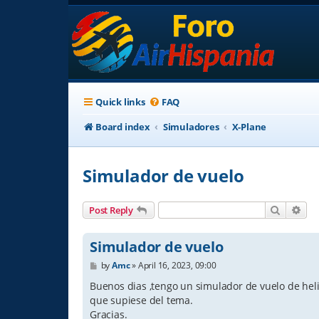
Quick links
FAQ
Board index
Simuladores
X-Plane
Simulador de vuelo
Search
Adv
Post Reply
Simulador de vuelo
P
by
Amc
»
April 16, 2023, 09:00
o
s
Buenos dias ,tengo un simulador de vuelo de heli
t
que supiese del tema.
Gracias.