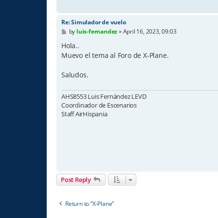
Re: Simulador de vuelo
P
by
luis-fernandez
»
April 16, 2023, 09:03
o
s
Hola..
t
Muevo el tema al Foro de X-Plane.
Saludos.
AHS8553 Luis Fernández LEVD
Coordinador de Escenarios
Staff AirHispania
Post Reply
Return to “X-Plane”