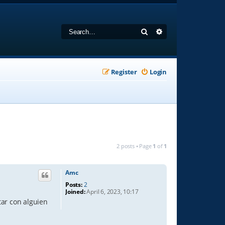
Search
Advanced search
Register
Login
2 posts • Page
1
of
1
Amc
Posts:
2
Joined:
April 6, 2023, 10:17
tar con alguien