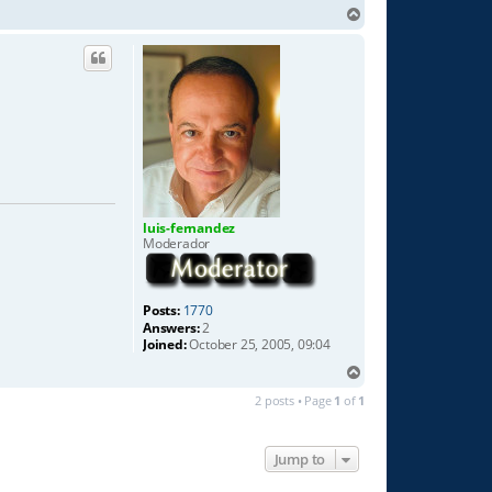
T
o
p
luis-fernandez
Moderador
Posts:
1770
Answers:
2
Joined:
October 25, 2005, 09:04
T
o
2 posts • Page
1
of
1
p
Jump to