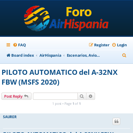
FAQ
Register
Login
S
Board index
AirHispania
Escenarios, Aviones, Paneles
e
PILOTO AUTOMATICO del A-32NX
a
FBW (MSFS 2020)
r
c
Search
Advanced search
Post Reply
h
1 post • Page
1
of
1
SAURER