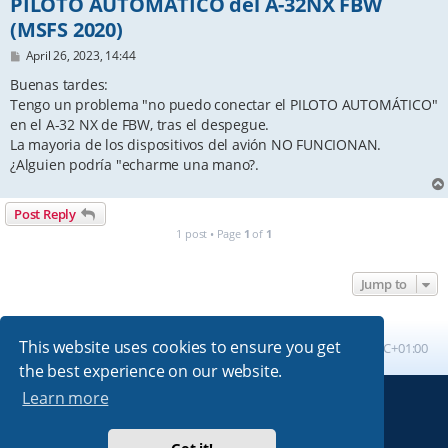
PILOTO AUTOMATICO del A-32NX FBW
(MSFS 2020)
P
April 26, 2023, 14:44
o
s
Buenas tardes:
t
Tengo un problema "no puedo conectar el PILOTO AUTOMÁTICO"
en el A-32 NX de FBW, tras el despegue.
La mayoria de los dispositivos del avión NO FUNCIONAN.
¿Alguien podría "echarme una mano?.
Post Reply
1 post • Page
1
of
1
Jump to
This website uses cookies to ensure you get
Board index
All times are
UTC+01:00
the best experience on our website.
Learn more
Powered by
phpBB
® Forum Software © phpBB Limited
Absolution style by
Premium phpBB Styles