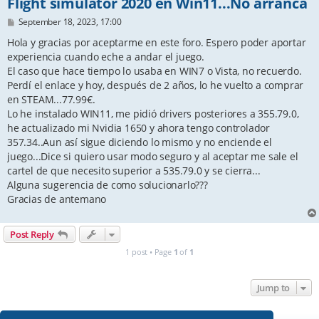
Flight simulator 2020 en Win11...No arranca
P
September 18, 2023, 17:00
o
s
Hola y gracias por aceptarme en este foro. Espero poder aportar
t
experiencia cuando eche a andar el juego.
El caso que hace tiempo lo usaba en WIN7 o Vista, no recuerdo.
Perdí el enlace y hoy, después de 2 años, lo he vuelto a comprar
en STEAM...77.99€.
Lo he instalado WIN11, me pidió drivers posteriores a 355.79.0,
he actualizado mi Nvidia 1650 y ahora tengo controlador
357.34..Aun así sigue diciendo lo mismo y no enciende el
juego...Dice si quiero usar modo seguro y al aceptar me sale el
cartel de que necesito superior a 535.79.0 y se cierra...
Alguna sugerencia de como solucionarlo???
Gracias de antemano
Post Reply
1 post • Page
1
of
1
Jump to