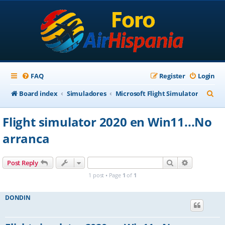
FAQ
Register
Login
S
Board index
Simuladores
Microsoft Flight Simulator
e
Flight simulator 2020 en Win11...No
a
arranca
r
c
Search
Advanced s
Post Reply
h
1 post • Page
1
of
1
DONDIN