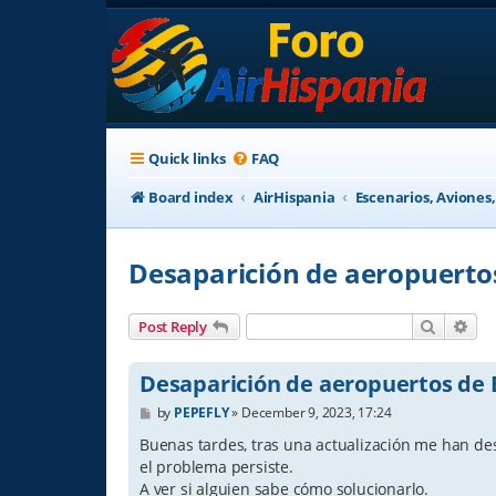
Quick links
FAQ
Board index
AirHispania
Escenarios, Aviones
Desaparición de aeropuerto
Search
Adv
Post Reply
Desaparición de aeropuertos de 
P
by
PEPEFLY
»
December 9, 2023, 17:24
o
s
Buenas tardes, tras una actualización me han de
t
el problema persiste.
A ver si alguien sabe cómo solucionarlo.