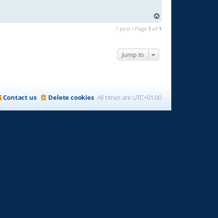
T
o
1 post • Page
1
of
1
p
Jump to
Contact us
Delete cookies
All times are
UTC+01:00