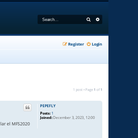
Search
Advanced search
Register
Login
1 post • Page
1
of
1
PEPEFLY
Posts:
1
Joined:
December 3, 2023, 12:00
alar el MFS2020