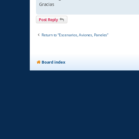
Gracias
Post Reply
Return to “Escenarios, Aviones, Paneles”
Board index