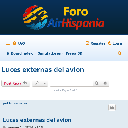
FAQ
Register
Login
S
Board index
Simuladores
Prepar3D
e
Luces externas del avion
a
r
Search
Advanced s
Post Reply
c
1 post • Page
1
of
1
h
pablofercastro
Luces externas del avion
P
January 17, 2024, 21:59