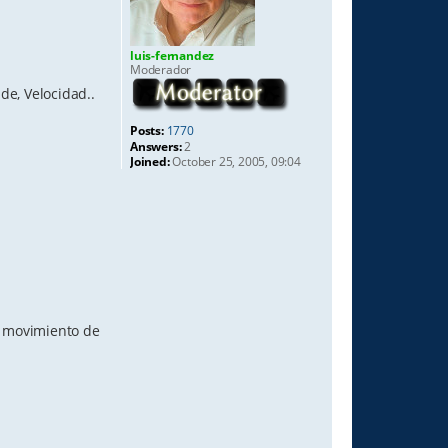
luis-fernandez
Moderador
de, Velocidad..
Posts:
1770
Answers:
2
Joined:
October 25, 2005, 09:04
e movimiento de