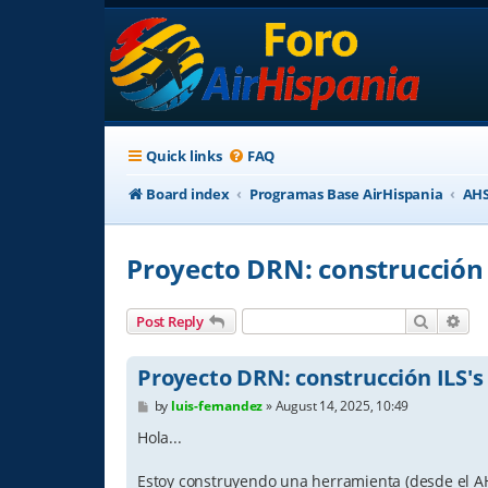
Quick links
FAQ
Board index
Programas Base AirHispania
AHS
Proyecto DRN: construcción 
Search
Adv
Post Reply
Proyecto DRN: construcción ILS's
P
by
luis-fernandez
»
August 14, 2025, 10:49
o
s
Hola...
t
Estoy construyendo una herramienta (desde el AHS