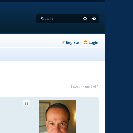
Search
Advanced search
Register
Login
1 post • Page
1
of
1