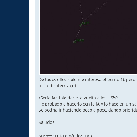
De todos ellos, sólo me interesa el punto 1), pero 
pista de aterrizaje).
¿Sería factible darle la vuelta a los ILS's?
He probado a hacerlo con la IA y lo hace en un s
Se podría ir haciendo poco a poco, dando priorid
Saludos.
AHS8553 Luis Fernández LEVD