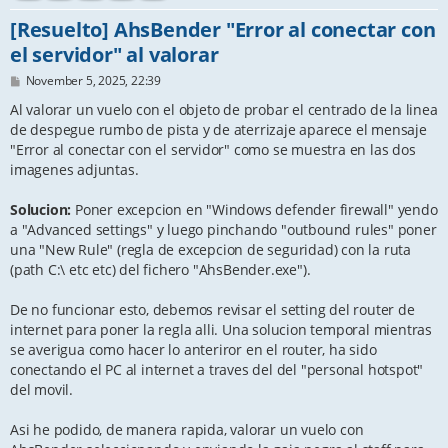
[Resuelto] AhsBender "Error al conectar con
el servidor" al valorar
P
November 5, 2025, 22:39
o
s
Al valorar un vuelo con el objeto de probar el centrado de la linea
t
de despegue rumbo de pista y de aterrizaje aparece el mensaje
"Error al conectar con el servidor" como se muestra en las dos
imagenes adjuntas.
Solucion:
Poner excepcion en "Windows defender firewall" yendo
a "Advanced settings" y luego pinchando "outbound rules" poner
una "New Rule" (regla de excepcion de seguridad) con la ruta
(path C:\ etc etc) del fichero "AhsBender.exe").
De no funcionar esto, debemos revisar el setting del router de
internet para poner la regla alli. Una solucion temporal mientras
se averigua como hacer lo anteriror en el router, ha sido
conectando el PC al internet a traves del del "personal hotspot"
del movil.
Asi he podido, de manera rapida, valorar un vuelo con