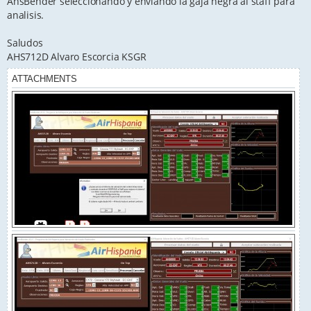
AhsBender seleccionando y enviando la gaja negra al staff para
analisis.
Saludos
AHS712D Alvaro Escorcia KSGR
ATTACHMENTS