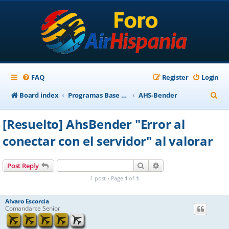
FAQ
Register
Login
S
Board index
Programas Base AirHispania
AHS-Bender
e
[Resuelto] AhsBender "Error al
a
conectar con el servidor" al valorar
r
c
Search
Advanced search
Post Reply
h
1 post • Page
1
of
1
Alvaro Escorcia
Comandante Senior