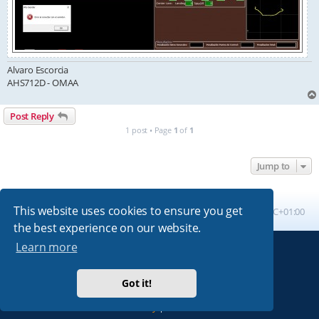
Alvaro Escorcia
AHS712D - OMAA
Post Reply
1 post • Page
1
of
1
Jump to
This website uses cookies to ensure you get
Board index
All times are
UTC+01:00
the best experience on our website.
Learn more
Powered by
phpBB
® Forum Software © phpBB Limited
Absolution style by
Premium phpBB Styles
Got it!
Privacy
|
Terms