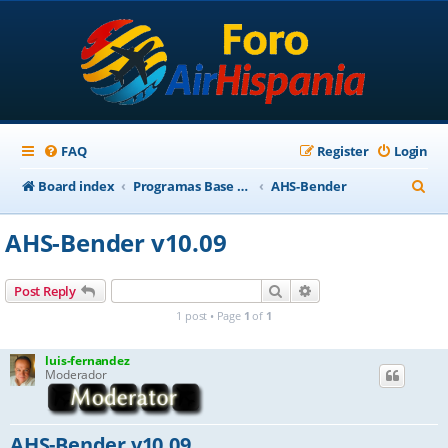
FAQ
Register
Login
S
Board index
Programas Base AirHispania
AHS-Bender
e
AHS-Bender v10.09
a
r
Search
Advanced search
Post Reply
c
1 post • Page
1
of
1
h
luis-fernandez
Moderador
AHS-Bender v10.09