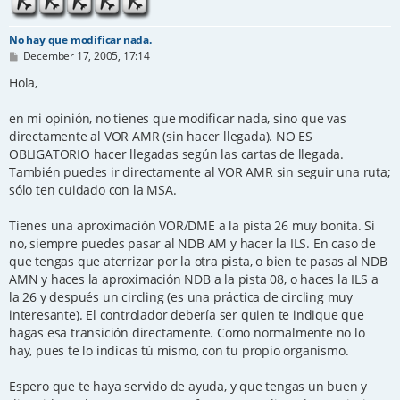
No hay que modificar nada.
P
December 17, 2005, 17:14
o
s
Hola,
t
en mi opinión, no tienes que modificar nada, sino que vas
directamente al VOR AMR (sin hacer llegada). NO ES
OBLIGATORIO hacer llegadas según las cartas de llegada.
También puedes ir directamente al VOR AMR sin seguir una ruta;
sólo ten cuidado con la MSA.
Tienes una aproximación VOR/DME a la pista 26 muy bonita. Si
no, siempre puedes pasar al NDB AM y hacer la ILS. En caso de
que tengas que aterrizar por la otra pista, o bien te pasas al NDB
AMN y haces la aproximación NDB a la pista 08, o haces la ILS a
la 26 y después un circling (es una práctica de circling muy
interesante). El controlador debería ser quien te indique que
hagas esa transición directamente. Como normalmente no lo
hay, pues te lo indicas tú mismo, con tu propio organismo.
Espero que te haya servido de ayuda, y que tengas un buen y