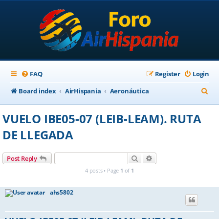
FAQ
Register
Login
S
Board index
AirHispania
Aeronáutica
e
VUELO IBE05-07 (LEIB-LEAM). RUTA
a
DE LLEGADA
r
c
Search
Advanced search
Post Reply
h
4 posts • Page
1
of
1
ahs5802