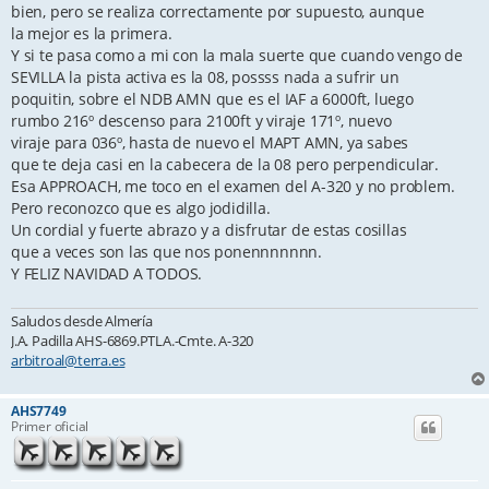
bien, pero se realiza correctamente por supuesto, aunque
la mejor es la primera.
Y si te pasa como a mi con la mala suerte que cuando vengo de
SEVILLA la pista activa es la 08, possss nada a sufrir un
poquitin, sobre el NDB AMN que es el IAF a 6000ft, luego
rumbo 216º descenso para 2100ft y viraje 171º, nuevo
viraje para 036º, hasta de nuevo el MAPT AMN, ya sabes
que te deja casi en la cabecera de la 08 pero perpendicular.
Esa APPROACH, me toco en el examen del A-320 y no problem.
Pero reconozco que es algo jodidilla.
Un cordial y fuerte abrazo y a disfrutar de estas cosillas
que a veces son las que nos ponennnnnnn.
Y FELIZ NAVIDAD A TODOS.
Saludos desde Almería
J.A. Padilla AHS-6869.PTLA.-Cmte. A-320
arbitroal@terra.es
AHS7749
Primer oficial