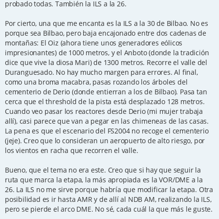
probado todas. También la ILS a la 26.
Por cierto, una que me encanta es la ILS a la 30 de Bilbao. No es
porque sea Bilbao, pero baja encajonado entre dos cadenas de
montañas: El Oiz (ahora tiene unos generadores eólicos
impresionantes) de 1000 metros, y el Anboto (donde la tradición
dice que vive la diosa Mari) de 1300 metros. Recorre el valle del
Duranguesado. No hay mucho margen para errores. Al final,
como una broma macabra, pasas rozando los árboles del
cementerio de Derio (donde entierran a los de Bilbao). Pasa tan
cerca que el threshold de la pista está desplazado 128 metros.
Cuando veo pasar los reactores desde Derio (mi mujer trabaja
allí), casi parece que van a pegar en las chimeneas de las casas.
La pena es que el escenario del FS2004 no recoge el cementerio
(jeje). Creo que lo consideran un aeropuerto de alto riesgo, por
los vientos en racha que recorren el valle.
Bueno, que el tema no era este. Creo que si hay que seguir la
ruta que marca la etapa, la más apropiada es la VOR/DME a la
26. La ILS no me sirve porque habría que modificar la etapa. Otra
posibilidad es ir hasta AMR y de allí al NDB AM, realizando la ILS,
pero se pierde el arco DME. No sé, cada cuál la que más le guste.