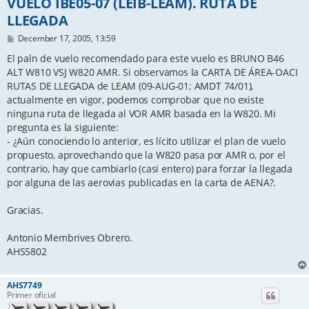
VUELO IBE05-07 (LEIB-LEAM). RUTA DE
LLEGADA
P
December 17, 2005, 13:59
o
s
El paln de vuelo recomendado para este vuelo es BRUNO B46
t
ALT W810 VSJ W820 AMR. Si observamos la CARTA DE ÁREA-OACI
RUTAS DE LLEGADA de LEAM (09-AUG-01; AMDT 74/01),
actualmente en vigor, podemos comprobar que no existe
ninguna ruta de llegada al VOR AMR basada en la W820. Mi
pregunta es la siguiente:
- ¿Aún conociendo lo anterior, es lícito utilizar el plan de vuelo
propuesto, aprovechando que la W820 pasa por AMR o, por el
contrario, hay que cambiarlo (casi entero) para forzar la llegada
por alguna de las aerovias publicadas en la carta de AENA?.
Gracias.
Antonio Membrives Obrero.
AHS5802
AHS7749
Primer oficial