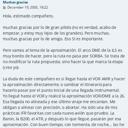
Muchas gracias
P
December 19, 2005, 18:22
o
s
Hola, estimado compañero,
t
muchas gracias por lo de gran piloto (no es verdad, acabo de
empezar, y estoy muy lejos de los grandes). Pero muchas,
muchas gracias por lo de amigo. Eso SI es importante.
Pero vamos al tema de la aproximación. El arco DME de la ILS es
muy bonito de hacer, pero la ruta no pasa por SORBA. Se trata de
no modificar la ruta propuesta, sino hacer la que marca la etapa
(creo yo).
La duda de este compañero es si llegar hasta el VOR AMR y hacer
la aproximación directamente, o cambiar el itinerario para
hacerlo pasar por el punto inicial de una llegada instrumental.
Yo llegué hasta el VOR y realicé la aproximación VOR/DME a la 26.
Esa llegada no alineada y ese último viraje me encantan. Me
obligan a alinear con precisión, o abortar. Ha sido una de mis
prácticas IFR favoritas con cada nuevo avión que pruebo. La
Baron, la B200, el ATR, y después lo que llegue, pasarán por esa
aproximación. Con buen tiempo, con tormenta, de noche... las he