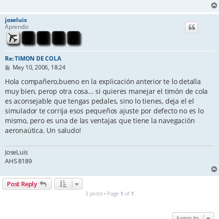
joseluis
Aprendiz
Re: TIMON DE COLA
P
May 10, 2006, 18:24
o
s
Hola compañero,bueno en la explicación anterior te lo detalla
t
muy bien, perop otra cosa... si quieres manejar el timón de cola
es aconsejable que tengas pedales, sino lo tienes, deja el el
simulador te corrija esos pequeños ajuste por defecto no es lo
mismo, pero es una de las ventajas que tiene la navegación
aeronaútica. Un saludo!
JoseLuis
AHS 8189
Post Reply
3 posts • Page
1
of
1
Jump to