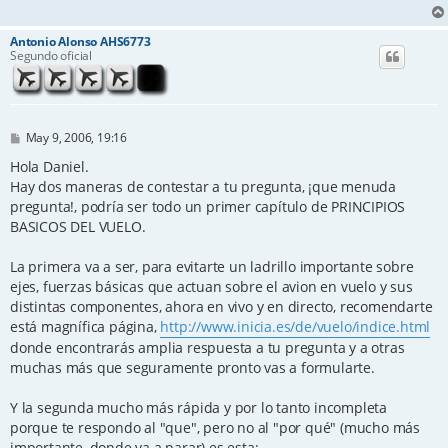
Antonio Alonso AHS6773
Segundo oficial
P
May 9, 2006, 19:16
o
s
Hola Daniel.
t
Hay dos maneras de contestar a tu pregunta, ¡que menuda
pregunta!, podría ser todo un primer capítulo de PRINCIPIOS
BASICOS DEL VUELO.
La primera va a ser, para evitarte un ladrillo importante sobre
ejes, fuerzas básicas que actuan sobre el avion en vuelo y sus
distintas componentes, ahora en vivo y en directo, recomendarte
está magnífica página,
http://www.inicia.es/de/vuelo/indice.html
donde encontrarás amplia respuesta a tu pregunta y a otras
muchas más que seguramente pronto vas a formularte.
Y la segunda mucho más rápida y por lo tanto incompleta
porque te respondo al "que", pero no al "por qué" (mucho más
importante, donde va a parar) es esta: