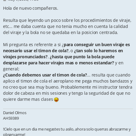
o
s
Hola de nuevo compañeros.
t
Resulta que leyendo un poco sobre los procedimientos de viraje,
etc... me daba cuenta que no tenia mucho en cuenta la calidad
del viraje y la bola no se quedaba en la posicion centrada.
Mi pregunta es referente a si ¿
para conseguir un buen viraje es
necesario usar el timon de cola?
, o
¿tan solo lo haremos en
virajes pronunciados?
.
¿hasta que punto la bola puede
desplazarse para hacer virajes mas o menos estandar?
y en
general;
¿Cuando debemos usar el timon de cola?
... resulta que cuando
aplico el timon de cola el aeroplano me pega muchos bandazos y
no creo que sea muy bueno. Probablemente mi instructor tendra
dolor de cabeza en mis sesiones y tengo la seguridad de que no
quiere darme mas clases
Daniel Olmos
AHS9389
!Cielo que en un dia me negastes tu asilo, ahora solo querras abrazarme y
observarme!