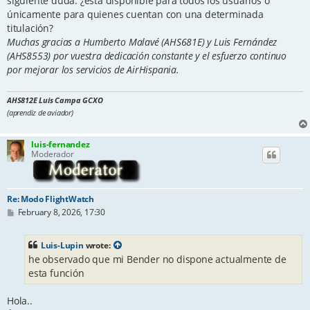
siguiente duda: ¿está disponible para todos los usuarios o
únicamente para quienes cuentan con una determinada
titulación?
Muchas gracias a Humberto Malavé (AHS681E) y Luis Fernández
(AHS8553) por vuestra dedicación constante y el esfuerzo continuo
por mejorar los servicios de AirHispania.
AHS812E Luis Campa GCXO
(aprendiz de aviador)
luis-fernandez
Moderador
Re: Modo FlightWatch
P
February 8, 2026, 17:30
o
s
t
Luis-Lupin
wrote:
he observado que mi Bender no dispone actualmente de
esta función
Hola..