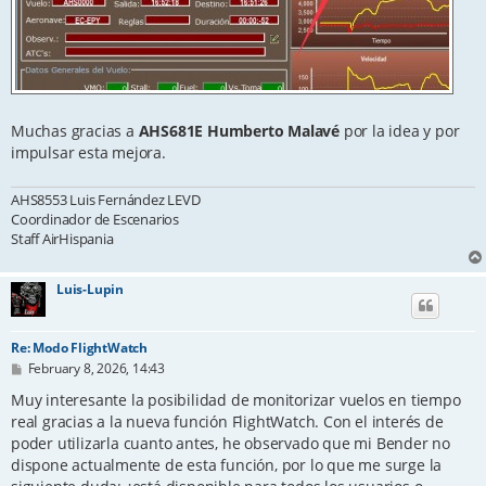
Muchas gracias a
AHS681E Humberto Malavé
por la idea y por
impulsar esta mejora.
AHS8553 Luis Fernández LEVD
Coordinador de Escenarios
Staff AirHispania
Luis-Lupin
Re: Modo FlightWatch
P
February 8, 2026, 14:43
o
s
Muy interesante la posibilidad de monitorizar vuelos en tiempo
t
real gracias a la nueva función FlightWatch. Con el interés de
poder utilizarla cuanto antes, he observado que mi Bender no
dispone actualmente de esta función, por lo que me surge la