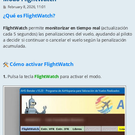
P
February 8, 2026, 11:01
o
¿Qué es FlightWatch?
s
t
FlightWatch
permite
monitorizar en tiempo real
(actualización
cada 5 segundos) las penalizaciones del vuelo, ayudando al piloto
a decidir si continuar o cancelar el vuelo según la penalización
acumulada.
Cómo activar FlightWatch
1.
Pulsa la tecla
FlightWatch
para activar el modo.