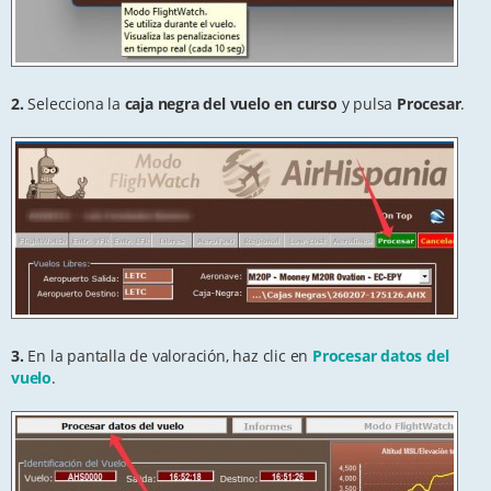
2.
Selecciona la
caja negra del vuelo en curso
y pulsa
Procesar
.
3.
En la pantalla de valoración, haz clic en
Procesar datos del
vuelo
.