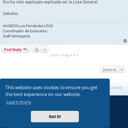
Éso ha sido explicado explicado en la Lista General.
Saludos.
AHS8553 Luis Fernández LEVD
Coordinador de Escenarios
Staff AirHispania
Post Reply
3 posts • Page
1
of
1
Jump to
This website uses cookies to ensure you get
Board index
All times are
UTC+01:00
the best experience on our website.
Learn more
Powered by
phpBB
® Forum Software © phpBB Limited
Absolution style by
Premium phpBB Styles
Got it!
Privacy
|
Terms