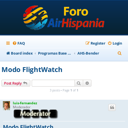
FAQ
Register
Login
S
Board index
Programas Base AirHispania
AHS-Bender
e
Modo FlightWatch
a
r
Search
Advanced search
Post Reply
c
3 posts • Page
1
of
1
h
luis-fernandez
Moderador
Modo FlightWatch