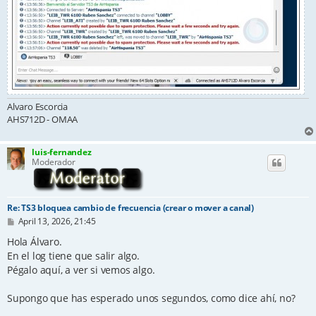
Alvaro Escorcia
AHS712D - OMAA
luis-fernandez
Moderador
Re: TS3 bloquea cambio de frecuencia (crear o mover a canal)
P
April 13, 2026, 21:45
o
s
Hola Álvaro.
t
En el log tiene que salir algo.
Pégalo aquí, a ver si vemos algo.
Supongo que has esperado unos segundos, como dice ahí, no?