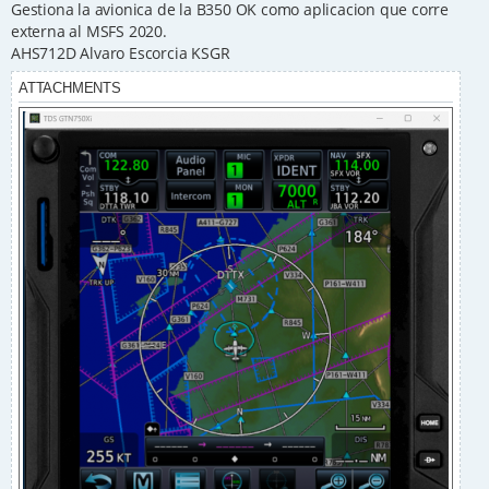
t
Gestiona la avionica de la B350 OK como aplicacion que corre
externa al MSFS 2020.
AHS712D Alvaro Escorcia KSGR
ATTACHMENTS