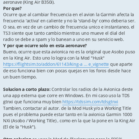
aeronave (King Air B350i).
Por que?
Ocurre que al cambiar frecuencia en el avion la Garmin afecta la
frecuencia 'activa' en caliente y no la 'stand-by' como deberia ser.
O sea, en vez de un cambio de frecuencia unico e instantaneo, el
TS3 siente que tanto cambio mientras uno mueve el dial del
radio se debe a spam y lo banean a uno en su servicio web.
Y por que ocurre solo en esta aeronave?
Bueno, ocurre que esta avionica no es la original que Asobo puso
en la King Air. Esto uno lo logra con la Mod "Husk"
https://flightsim.to/addon/61143/king-a ... e_vignette
que aparte
de eso funciona bien con pocas quejas en los foros desde hace
un buen tiempo.
Solucion a corto plazo:
Controlar los radios de la Avionica deste
una app externa que corre en Windows. En mi caso uso la TDS
gtnxi que funciona muy bien
https://tdssim.com/tdsgtnxi
Tambien, contactar al autor. de la Mod Husk y/o a Working Title
pues el problema puede estar tanto en la avionica Garmin 1000
NXi (Asobo / Working Title) , como en la que la pone en la King Air
(El de la "Husk").