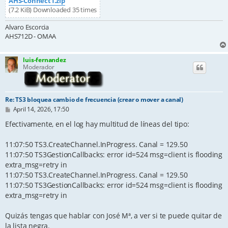
AHS-Connect1.zip
(7.2 KiB) Downloaded 35 times
Alvaro Escorcia
AHS712D - OMAA
luis-fernandez
Moderador
Re: TS3 bloquea cambio de frecuencia (crear o mover a canal)
P
April 14, 2026, 17:50
o
s
Efectivamente, en el log hay multitud de líneas del tipo:
t
11:07:50 TS3.CreateChannel.InProgress. Canal = 129.50
11:07:50 TS3GestionCallbacks: error id=524 msg=client is flooding
extra_msg=retry in
11:07:50 TS3.CreateChannel.InProgress. Canal = 129.50
11:07:50 TS3GestionCallbacks: error id=524 msg=client is flooding
extra_msg=retry in
Quizás tengas que hablar con José Mª, a ver si te puede quitar de
la lista negra.