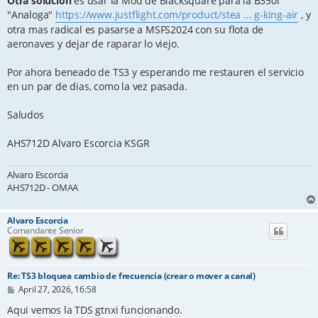
Otra solucion
es usar la Mod de Blacksquare para la B350i
"Analoga"
https://www.justflight.com/product/stea ... g-king-air
, y
otra mas radical es pasarse a MSFS2024 con su flota de
aeronaves y dejar de raparar lo viejo.
Por ahora beneado de TS3 y esperando me restauren el servicio
en un par de dias, como la vez pasada.
Saludos
AHS712D Alvaro Escorcia KSGR
Alvaro Escorcia
AHS712D - OMAA
Alvaro Escorcia
Comandante Senior
Re: TS3 bloquea cambio de frecuencia (crear o mover a canal)
P
April 27, 2026, 16:58
o
s
Aqui vemos la TDS gtnxi funcionando.