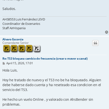
Saludos.
AHS8553 Luis Fernández LEVD
Coordinador de Escenarios
Staff AirHispania
Alvaro Escorcia
Comandante Senior
Re: TS3 bloquea cambio de frecuencia (crear o mover a canal)
P
April 15, 2026, 17:01
o
s
Hola Luis,
t
Hoy he tratado de nuevo y el TS3 no be ha bloqueado. Alguien
debe haberse dado cuenta y ha reseteado esa condicion en el
servicio del TS3.
He hecho un vuelo Online , y valorado con AhsBender sin
problemas.