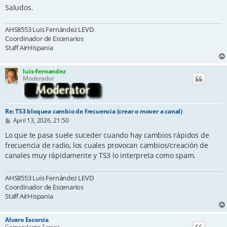
Saludos.
AHS8553 Luis Fernández LEVD
Coordinador de Escenarios
Staff AirHispania
luis-fernandez
Moderador
Re: TS3 bloquea cambio de frecuencia (crear o mover a canal)
P
April 13, 2026, 21:50
o
s
Lo que te pasa suele suceder cuando hay cambios rápidos de
t
frecuencia de radio, los cuales provocan cambios/creación de
canales muy rápidamente y TS3 lo interpreta como spam.
AHS8553 Luis Fernández LEVD
Coordinador de Escenarios
Staff AirHispania
Alvaro Escorcia
Comandante Senior