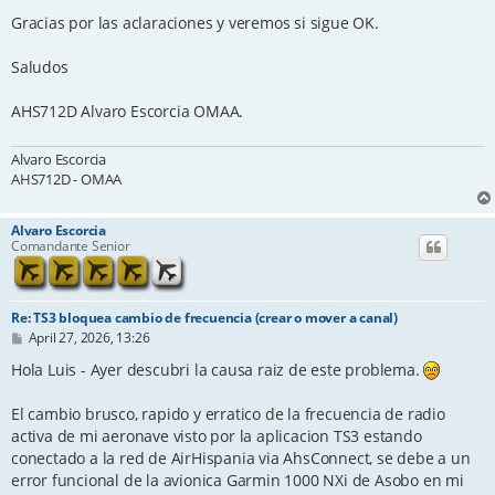
Gracias por las aclaraciones y veremos si sigue OK.
Saludos
AHS712D Alvaro Escorcia OMAA.
Alvaro Escorcia
AHS712D - OMAA
Alvaro Escorcia
Comandante Senior
Re: TS3 bloquea cambio de frecuencia (crear o mover a canal)
P
April 27, 2026, 13:26
o
s
Hola Luis - Ayer descubri la causa raiz de este problema.
t
El cambio brusco, rapido y erratico de la frecuencia de radio
activa de mi aeronave visto por la aplicacion TS3 estando
conectado a la red de AirHispania via AhsConnect, se debe a un
error funcional de la avionica Garmin 1000 NXi de Asobo en mi