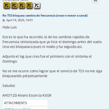
Re: TS3 bloquea cambio de frecuencia (crear o mover a canal)
P
April 14, 2026, 14:01
o
s
Hola Luis
t
Eso es lo que ha ocurrido, lo de los cambios rapidos de
frecuencia sintonizada que yo hice el domingo antes del vuelo.
Una vez bloqueaco pues ni modo y ha seguido asi.
Adjunto el log que creo fue el primiero con el sintoma el
Domingo.
No se me ocurre como lograr que el servicio de TS3 no me siga
bloqueando perpetuamente
Saludos
AHS712D Alvaro Escorcia KSGR
ATTACHMENTS