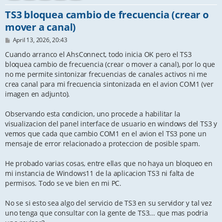
TS3 bloquea cambio de frecuencia (crear o
mover a canal)
P
April 13, 2026, 20:43
o
s
Cuando arranco el AhsConnect, todo inicia OK pero el TS3
t
bloquea cambio de frecuencia (crear o mover a canal), por lo que
no me permite sintonizar frecuencias de canales activos ni me
crea canal para mi frecuencia sintonizada en el avion COM1 (ver
imagen en adjunto).
Observando esta condicion, uno procede a habilitar la
visualizacion del panel interface de usuario en windows del TS3 y
vemos que cada que cambio COM1 en el avion el TS3 pone un
mensaje de error relacionado a proteccion de posible spam.
He probado varias cosas, entre ellas que no haya un bloqueo en
mi instancia de Windows11 de la aplicacion TS3 ni falta de
permisos. Todo se ve bien en mi PC.
No se si esto sea algo del servicio de TS3 en su servidor y tal vez
uno tenga que consultar con la gente de TS3... que mas podria