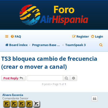
FAQ
Register
Login
S
Board index
Programas Base AirHispania
TeamSpeak 3
e
TS3 bloquea cambio de frecuencia
a
(crear o mover a canal)
r
c
Search
Advanced search
Post Reply
h
8 posts • Page
1
of
1
Alvaro Escorcia
Comandante Senior